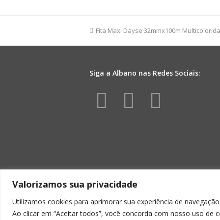
100fls
Preto
quantidade
previous
Fita Maxi Dayse 32mmx100m Multicolorid
post:
Siga a Albano nas Redes Sociais:
Facebook
Instagr
Yout
Valorizamos sua privacidade
Utilizamos cookies para aprimorar sua experiência de navegação,
Ao clicar em “Aceitar todos”, você concorda com nosso uso de c
ALBA