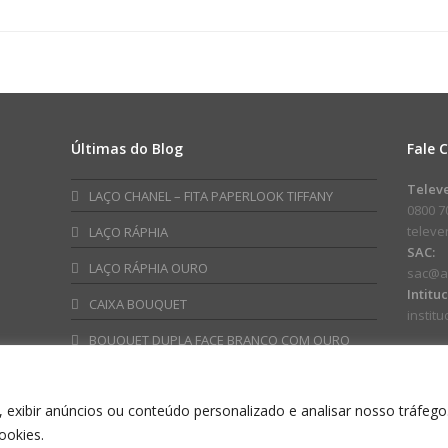
Couro
Sem
27,5cmx11,5cmx18,5cm
Fim
1pç
32mmx
a
Marrom
Verde
quantidade
Chá
quanti
Últimas do Blog
Fale 
am
ube
Telev
LAÇO CHANEL – FITA PAPERLOOK TIFFANY
0800 7
telev
LAÇO RÁPHIA
SAC:
LAÇO RÁPHIA OURO
sac@a
Intitu
CAIXA BOUQUET
instit
BOUQUET DUPLA FACE BRANCO COM OURO
 exibir anúncios ou conteúdo personalizado e analisar nosso tráfego
ookies.
NO EMBALAGENS ESPECIAIS INDUSTRIA E COMERCIO LTDA CNPJ: 60.576.311/00