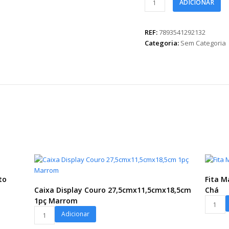
ADICIONAR
Maxi
Catarina
32mmx100m
REF:
7893541292132
Ouro
Categoria:
Sem Categoria
quantidade
to
Fita 
Caixa Display Couro 27,5cmx11,5cmx18,5cm
Chá
Fita
1pç Marrom
Caixa
Maxi
Adicionar
Display
Amor