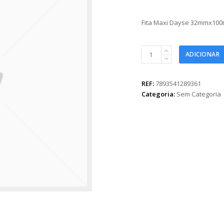
Fita Maxi Dayse 32mmx100m
Fita
ADICIONAR
Maxi
Dayse
32mmx100m
REF:
7893541289361
Multicolorida
Categoria:
Sem Categoria
quantidade