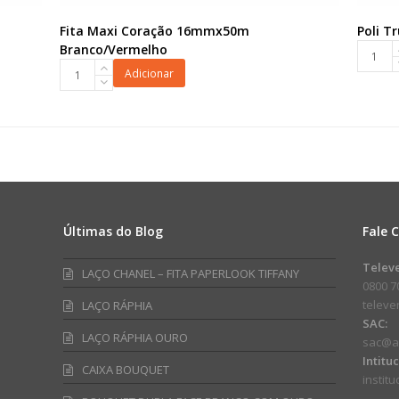
Fita Maxi Coração 16mmx50m
Poli T
Poli
Branco/Vermelho
Fita
True
Adicionar
Maxi
Love
Coração
49cmx6
16mmx50m
50fls
Branco/Vermelho
Vermel
quantidade
quanti
Últimas do Blog
Fale 
am
ube
Telev
LAÇO CHANEL – FITA PAPERLOOK TIFFANY
0800 7
telev
LAÇO RÁPHIA
SAC:
LAÇO RÁPHIA OURO
sac@a
Intitu
CAIXA BOUQUET
instit