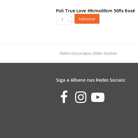
Poli True Love 49cmx69cm 50fls Rosé
Poli
Adicionar
True
Love
49cmx69cm
50fls
Rosé
previous
Fitilho Decorativo 300m Sortido
quantidade
post:
Siga a Albano nas Redes Sociais:
Facebook
Instagr
Yout