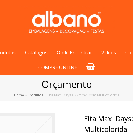
rodutos
Catálogos
Onde Encontrar
Vídeos
Co
COMPRE ONLINE
Orçamento
Home
»
Produtos
»
Fita Maxi Dayse 32mmx100m Multicolorida
Fita Maxi Da
Multicolorida