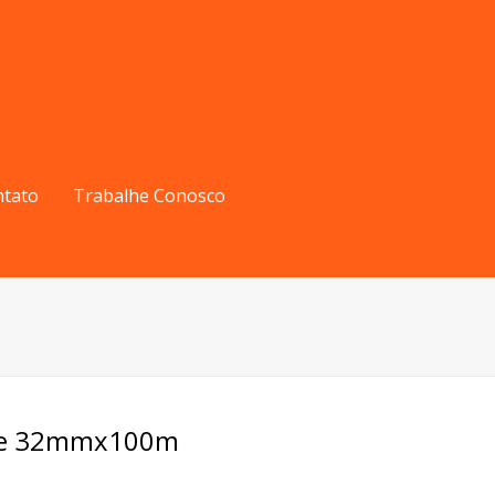
ntato
Trabalhe Conosco
yse 32mmx100m