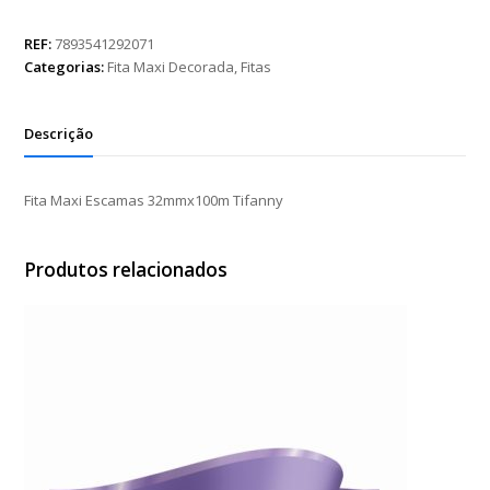
Escamas
32mmx100m
REF:
7893541292071
Tifanny
Categorias:
Fita Maxi Decorada
,
Fitas
quantidade
Descrição
Fita Maxi Escamas 32mmx100m Tifanny
Produtos relacionados