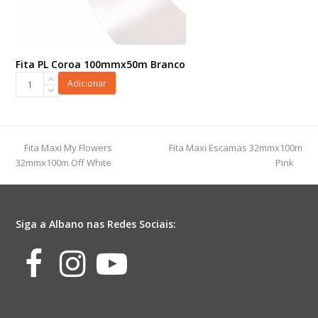
Fita PL Coroa 100mmx50m Branco
Fita
Adicionar
PL
Coroa
100mmx50m
Branco
previous
next
Fita Maxi My Flowers
Fita Maxi Escamas 32mmx100m
quantidade
post:
post:
32mmx100m Off White
Pink
Siga a Albano nas Redes Sociais:
Facebook
Instagram
Youtube