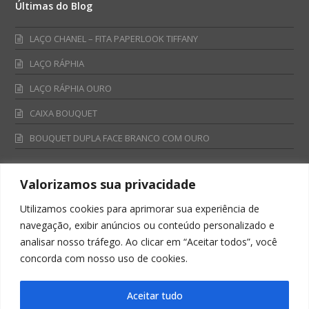
Últimas do Blog
LAÇO CHANEL – FITA PAPERLOOK TIFFANY
LAÇO RÁPHIA
LAÇO RÁPHIA OURO
CAIXA BOUQUET
BOUQUET DUPLA FACE BRANCO COM OURO
Valorizamos sua privacidade
Fale Conosco
Utilizamos cookies para aprimorar sua experiência de
Televendas:
navegação, exibir anúncios ou conteúdo personalizado e
0800 701 4866
analisar nosso tráfego. Ao clicar em “Aceitar todos”, você
televendas@albano.com.br
concorda com nosso uso de cookies.
SAC:
sac@albano.com.br
Intitucional:
Aceitar tudo
institucional@albano.com.br