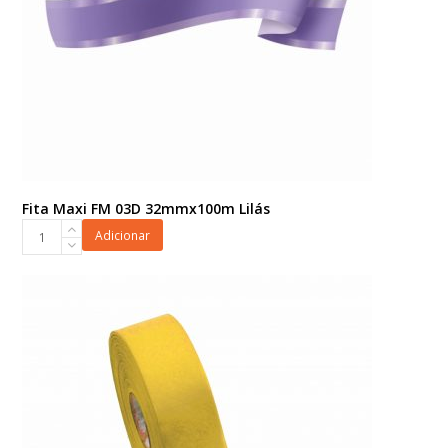
Fita Maxi FM 03D 32mmx100m Lilás
Fita
Adicionar
Maxi
FM
03D
32mmx100m
Lilás
quantidade