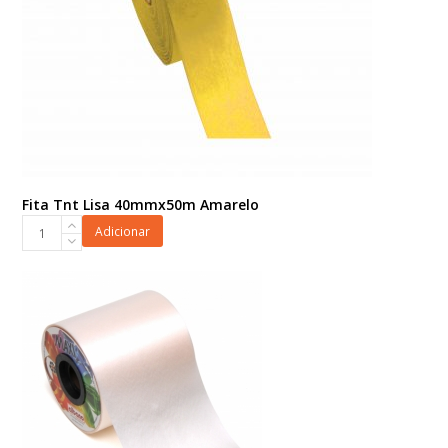
Fita Tnt Lisa 40mmx50m Amarelo
Fita
Adicionar
Tnt
Lisa
40mmx50m
Amarelo
quantidade