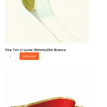
Fita Tnt c/ Lurex 45mmx25m Branco
Fita
Adicionar
Tnt
c/
Lurex
45mmx25m
Branco
quantidade