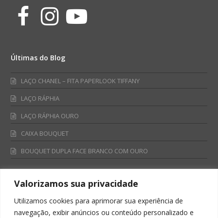
Facebook
Instagram
Youtube
Últimas do Blog
LAÇO CHANEL – FITA PAPERLOOK TIFFANY
LAÇO RÁPHIA
LAÇO RÁPHIA OURO
CAIXA BOUQUET
BOUQUET DUPLA FACE BRANCO COM OURO
Valorizamos sua privacidade
Fale Conosco
Utilizamos cookies para aprimorar sua experiência de
Televendas:
navegação, exibir anúncios ou conteúdo personalizado e
0800 701 4866