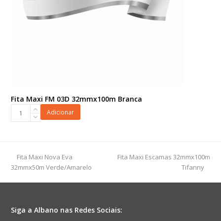
Fita Maxi FM 03D 32mmx100m Branca
Fita
Adicionar
Maxi
FM
03D
32mmx100m
previous
next
Fita Maxi Nova Eva
Fita Maxi Escamas 32mmx100m
Branca
post:
post:
32mmx50m Verde/Amarelo
Tifanny
quantidade
Siga a Albano nas Redes Sociais: