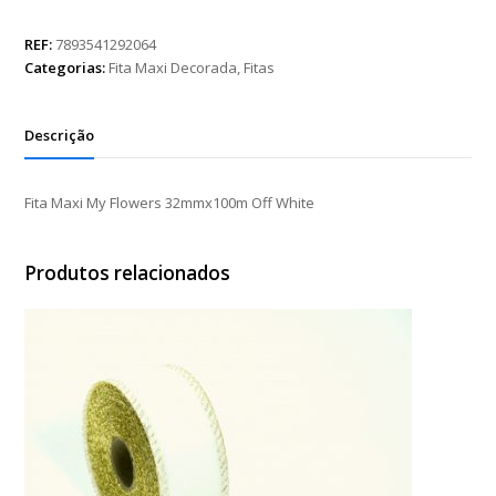
My
Flowers
REF:
7893541292064
32mmx100m
Categorias:
Fita Maxi Decorada
,
Fitas
Off
White
quantidade
Descrição
Fita Maxi My Flowers 32mmx100m Off White
Produtos relacionados