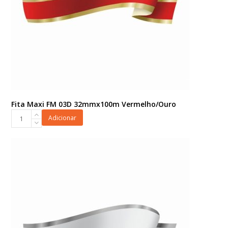
Fita Maxi FM 03D 32mmx100m Vermelho/Ouro
Fita
Adicionar
Maxi
FM
03D
32mmx100m
Vermelho/Ouro
quantidade