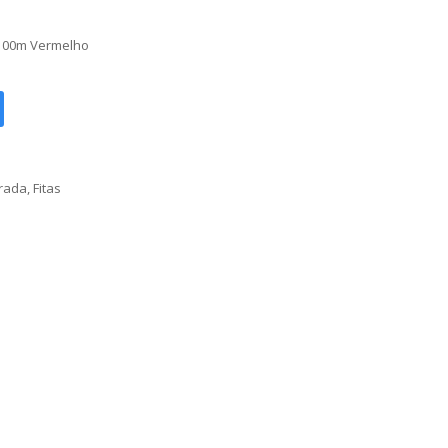
100m Vermelho
orada
,
Fitas