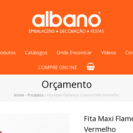
rodutos
Catálogos
Onde Encontrar
Vídeos
Co
COMPRE ONLINE
Orçamento
Home
»
Produtos
»
Fita Maxi Flamenco 32mmx100m Vermelho
Fita Maxi Fl
Vermelho