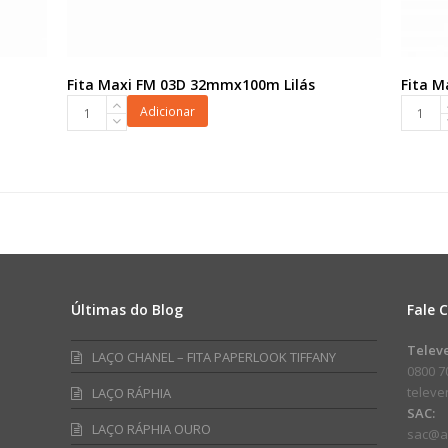
Fita Maxi FM 03D 32mmx100m Lilás
Fita M
Fita
Fita
Adicionar
Maxi
Maxi
FM
FM
03D
100L
32mmx100m
32mmx
Lilás
Pink
quantidade
quanti
Últimas do Blog
Fale 
am
ube
Telev
LAÇO CHANEL – FITA PAPERLOOK TIFFANY
0800 7
telev
LAÇO RÁPHIA
SAC:
LAÇO RÁPHIA OURO
sac@a