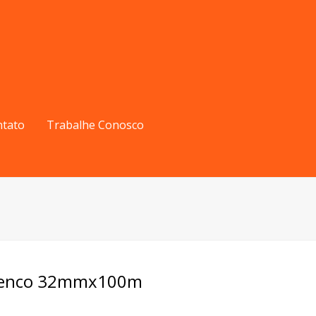
ntato
Trabalhe Conosco
amenco 32mmx100m