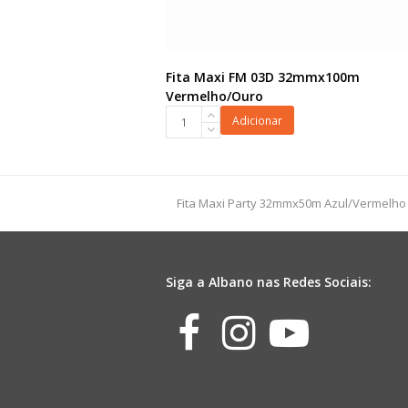
Fita Maxi FM 03D 32mmx100m
Vermelho/Ouro
Fita
Adicionar
Maxi
FM
03D
32mmx100m
previous
Fita Maxi Party 32mmx50m Azul/Vermelho
Vermelho/Ouro
post:
quantidade
Siga a Albano nas Redes Sociais:
Facebook
Instagr
Yout