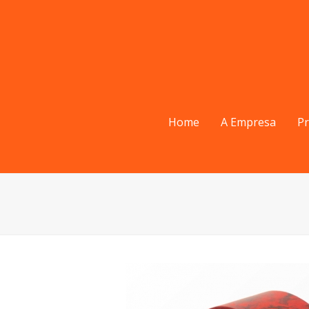
Home
A Empresa
P