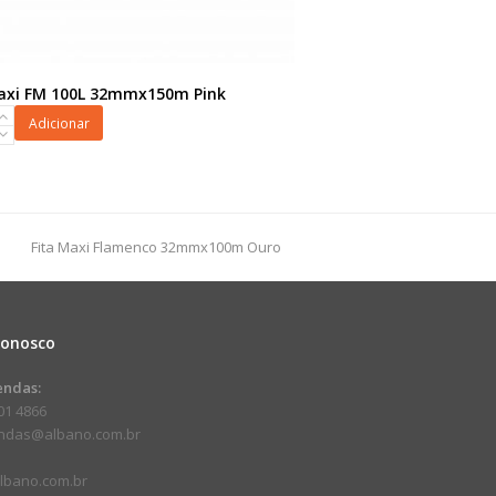
axi FM 100L 32mmx150m Pink
Adicionar
150m
next
Fita Maxi Flamenco 32mmx100m Ouro
dade
post:
Conosco
endas:
01 4866
endas@albano.com.br
lbano.com.br