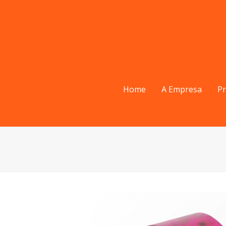
Home
A Empresa
P