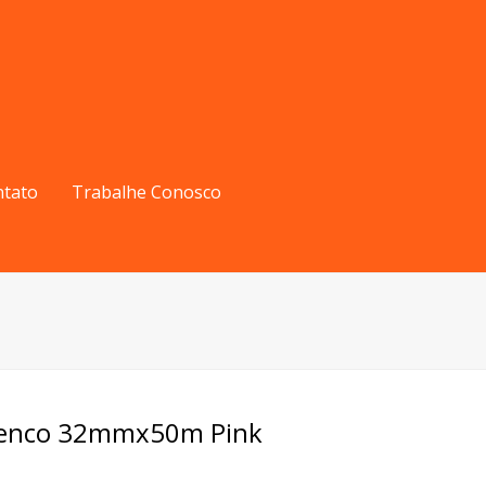
ntato
Trabalhe Conosco
amenco 32mmx50m Pink