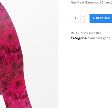
Fita Maxi Flamenco 32mmx
Fita
ADICIONAR
Maxi
Flamenco
32mmx50m
REF:
7893541275180
Pink
Categoria:
Sem Categoria
quantidade