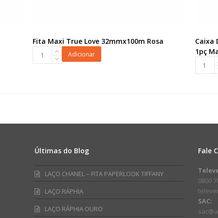
Fita Maxi True Love 32mmx100m Rosa
Caixa 
Fita
1pç M
Adicionar
Maxi
Caixa
True
Display
Love
Couro
32mmx100m
27,5cmx
Rosa
1pç
quantidade
Marrom
quanti
Últimas do Blog
Fale 
am
ube
Telev
LAÇO CHANEL – FITA PAPERLOOK TIFFANY
0800 7
telev
LAÇO RÁPHIA
SAC:
LAÇO RÁPHIA OURO
sac@a