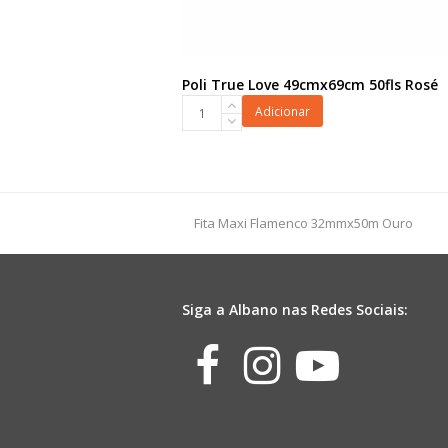
Poli True Love 49cmx69cm 50fls Rosé
Poli
Adicionar
True
Love
49cmx69cm
50fls
Rosé
previous
Fita Maxi Flamenco 32mmx50m Ouro
quantidade
post:
Siga a Albano nas Redes Sociais:
Facebook
Instagr
Yout