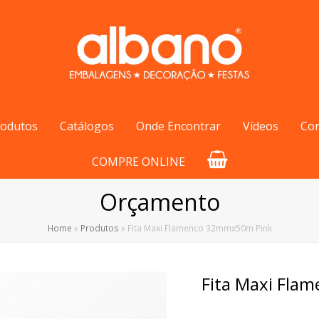
rodutos
Catálogos
Onde Encontrar
Vídeos
Co
COMPRE ONLINE
Orçamento
Home
»
Produtos
»
Fita Maxi Flamenco 32mmx50m Pink
Fita Maxi Fl