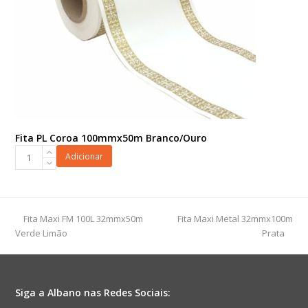
Fita PL Coroa 100mmx50m Branco/Ouro
Fita
Adicionar
PL
Coroa
100mmx50m
Branco/Ouro
previous
next
Fita Maxi FM 100L 32mmx50m
Fita Maxi Metal 32mmx100m
quantidade
post:
post:
Verde Limão
Prata
Siga a Albano nas Redes Sociais: