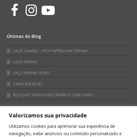
Facebook
Instagram
Youtube
Últimas do Blog
LAÇO CHANEL – FITA PAPERLOOK TIFFANY
LAÇO RÁPHIA
LAÇO RÁPHIA OURO
CAIXA BOUQUET
BOUQUET DUPLA FACE BRANCO COM OURO
Valorizamos sua privacidade
Fale Conosco
Utilizamos cookies para aprimorar sua experiência de
Televendas:
navegação, exibir anúncios ou conteúdo personalizado e
0800 701 4866