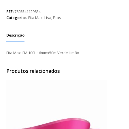
FM
100L
REF:
7893541129834
16mmx50m
Categorias:
Fita Maxi Lisa
,
Fitas
Verde
Limão
quantidade
Descrição
Fita Maxi FM 100L 16mmx50m Verde Limão
Produtos relacionados