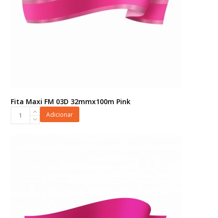
Fita Maxi FM 03D 32mmx100m Pink
Fita
Adicionar
Maxi
FM
03D
32mmx100m
Pink
quantidade