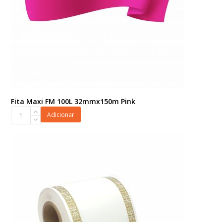
Fita Maxi FM 100L 32mmx150m Pink
Fita
Adicionar
Maxi
FM
100L
32mmx150m
Pink
quantidade