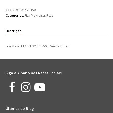
FM
100L
REF:
7893541128158
32mmx50m
Categorias:
Fita Maxi Lisa
,
Fitas
Verde
Limão
quantidade
Descrição
Fita Maxi FM 100L 32mmx50m Verde Limão
Siga a Albano nas Redes Sociais:
Facebook
Instagram
Youtube
Últimas do Blog