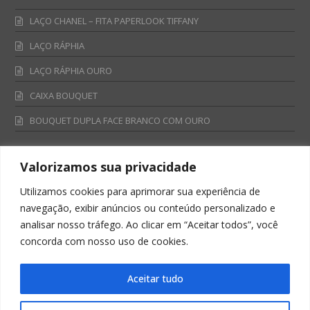
LAÇO CHANEL – FITA PAPERLOOK TIFFANY
LAÇO RÁPHIA
LAÇO RÁPHIA OURO
CAIXA BOUQUET
BOUQUET DUPLA FACE BRANCO COM OURO
Valorizamos sua privacidade
Fale Conosco
Utilizamos cookies para aprimorar sua experiência de
Televendas:
navegação, exibir anúncios ou conteúdo personalizado e
0800 701 4866
analisar nosso tráfego. Ao clicar em “Aceitar todos”, você
televendas@albano.com.br
concorda com nosso uso de cookies.
SAC:
sac@albano.com.br
Intitucional:
Aceitar tudo
institucional@albano.com.br