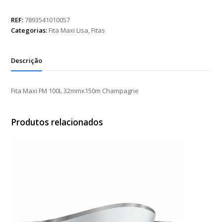
FM
100L
REF:
7893541010057
32mmx150m
Categorias:
Fita Maxi Lisa
,
Fitas
Champagne
quantidade
Descrição
Fita Maxi FM 100L 32mmx150m Champagne
Produtos relacionados