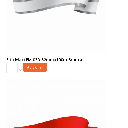
Fita Maxi FM 03D 32mmx100m Branca
Fita
Adicionar
Maxi
FM
03D
32mmx100m
Branca
quantidade