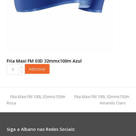
Fita Maxi FM 03D 32mmx100m Azul
Fita
Adicionar
Maxi
FM
03D
32mmx100m
previous
next
Fita Maxi FM 100L 32mmx150m
Fita Maxi FM 100L 32mmx150m
Azul
post:
post:
Rosa
Amarelo Claro
quantidade
Siga a Albano nas Redes Sociais: