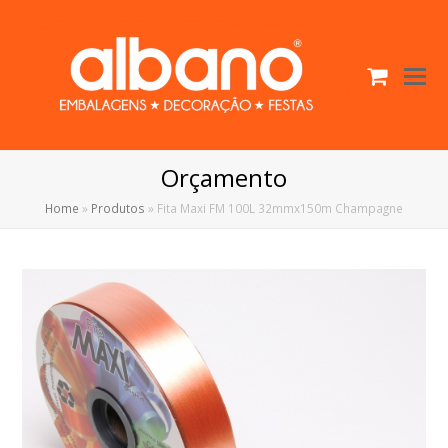
Cart
O
Mo
M
Orçamento
Home
»
Produtos
»
Fita Maxi FM 100L 32mmx150m Champagne