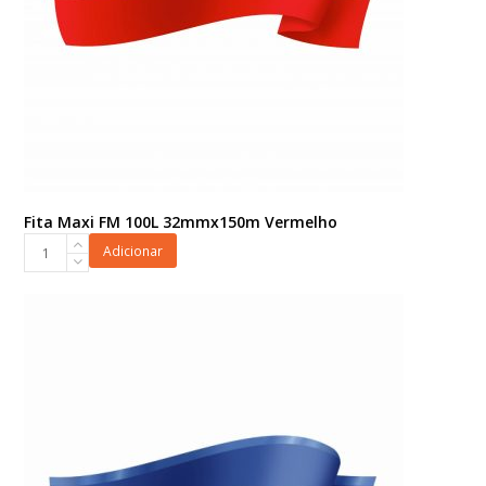
Fita Maxi FM 100L 32mmx150m Vermelho
Fita
Adicionar
Maxi
FM
100L
32mmx150m
Vermelho
quantidade