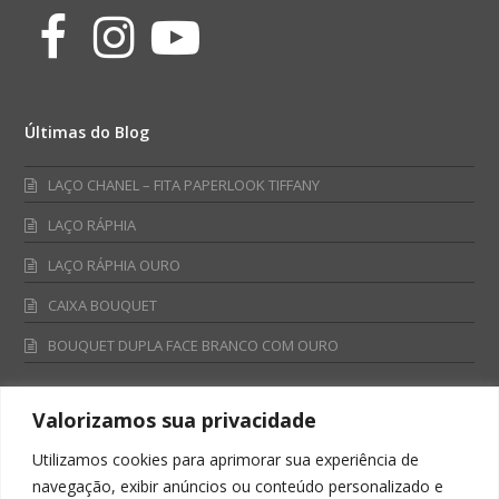
Facebook
Instagram
Youtube
Últimas do Blog
LAÇO CHANEL – FITA PAPERLOOK TIFFANY
LAÇO RÁPHIA
LAÇO RÁPHIA OURO
CAIXA BOUQUET
BOUQUET DUPLA FACE BRANCO COM OURO
Valorizamos sua privacidade
Fale Conosco
Utilizamos cookies para aprimorar sua experiência de
Televendas:
navegação, exibir anúncios ou conteúdo personalizado e
0800 701 4866