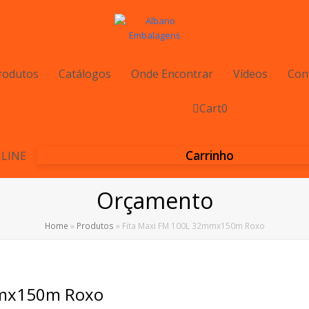
rodutos
Catálogos
Onde Encontrar
Vídeos
Con
Cart
0
Carrinho
LINE
Orçamento
Home
»
Produtos
»
Fita Maxi FM 100L 32mmx150m Roxo
mmx150m Roxo