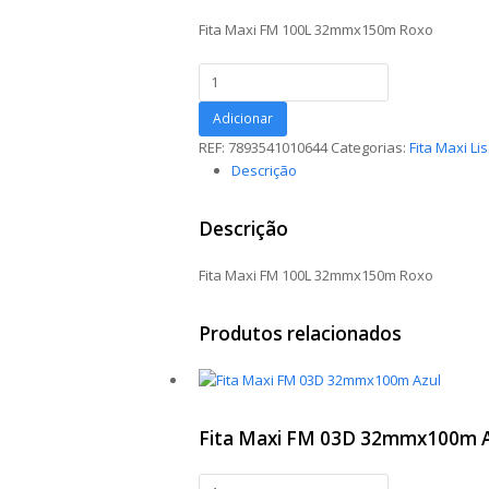
Fita Maxi FM 100L 32mmx150m Roxo
Fita
Maxi
FM
Adicionar
100L
REF:
7893541010644
Categorias:
Fita Maxi Li
32mmx150m
Descrição
Roxo
quantidade
Descrição
Fita Maxi FM 100L 32mmx150m Roxo
Produtos relacionados
Fita Maxi FM 03D 32mmx100m A
Fita