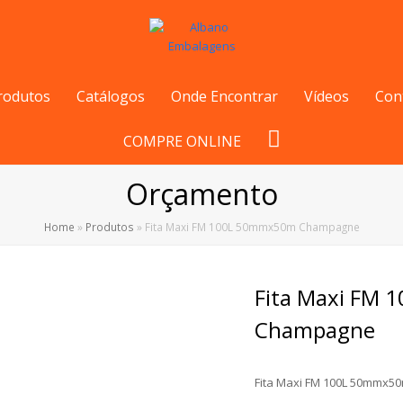
rodutos
Catálogos
Onde Encontrar
Vídeos
Con
COMPRE ONLINE
Orçamento
Home
»
Produtos
»
Fita Maxi FM 100L 50mmx50m Champagne
Fita Maxi FM
Champagne
Fita Maxi FM 100L 50mmx