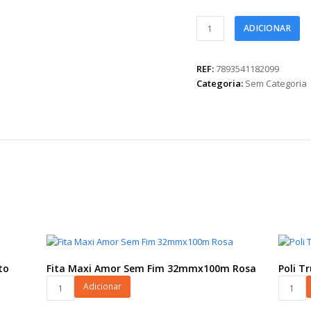
Fita
ADICIONAR
Maxi
FM
100L
REF:
7893541182099
50mmx50m
Categoria:
Sem Categoria
Champagne
quantidade
to
Fita Maxi Amor Sem Fim 32mmx100m Rosa
Poli T
Fita
Poli
Adicionar
Maxi
True