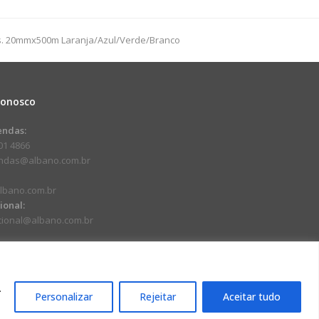
9cm
ers. 20mmx500m Laranja/Azul/Verde/Branco
dade
Conosco
endas:
01 4866
endas@albano.com.br
lbano.com.br
cional:
ucional@albano.com.br
.
Personalizar
Rejeitar
Aceitar tudo
17-92