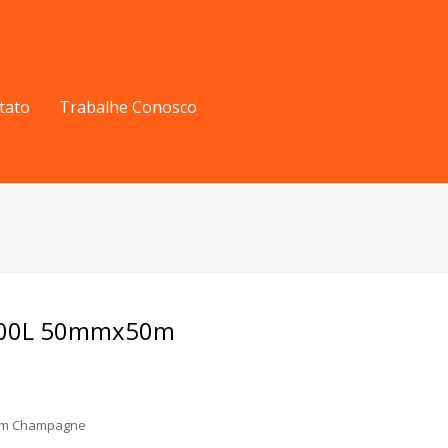
tato
Trabalhe Conosco
 100L 50mmx50m
50m Champagne