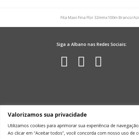
Liso
49cmx69cm
100fls
previous
Fita Maxi Fina Flor 32mmx100m Branco/Az
Preto
post:
quantidade
Siga a Albano nas Redes Sociais:
Facebook
Instagr
Yout
Valorizamos sua privacidade
Utilizamos cookies para aprimorar sua experiência de navegação,
Ao clicar em “Aceitar todos”, você concorda com nosso uso de c
ALBA