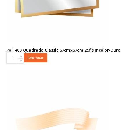
Poli 400 Quadrado Classic 67cmx67cm 25fls Incolor/Ouro
Poli
Adicionar
400
Quadrado
Classic
67cmx67cm
25fls
Incolor/Ouro
quantidade