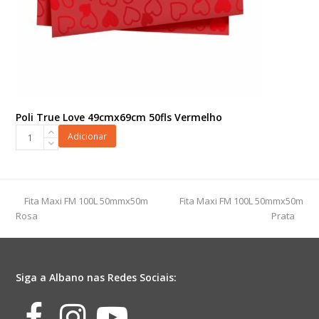
Poli True Love 49cmx69cm 50fls Vermelho
Poli
Adicionar
True
Love
49cmx69cm
50fls
previous
next
Fita Maxi FM 100L 50mmx50m
Fita Maxi FM 100L 50mmx50m
Vermelho
post:
post:
Rosa
Prata
quantidade
Siga a Albano nas Redes Sociais:
Facebook
Instagram
Youtube