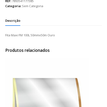
100L
REF:
7893541177385
50mmx50m
Categoria:
Sem Categoria
Ouro
quantidade
Descrição
Fita Maxi FM 100L 50mmx50m Ouro
Produtos relacionados