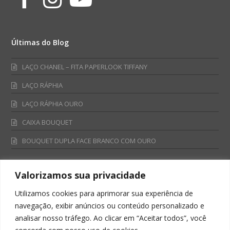
Últimas do Blog
LAÇO CHANEL – FITA PAPERLOOK TIFFANY
LAÇO RÁPHIA
LAÇO RÁPHIA OURO
CAIXA BOUQUET
BOUQUET DUPLA FACE BRANCO COM OURO
Valorizamos sua privacidade
Fale Conosco
Utilizamos cookies para aprimorar sua experiência de
Televendas:
navegação, exibir anúncios ou conteúdo personalizado e
0800 701 4866
analisar nosso tráfego. Ao clicar em “Aceitar todos”, você
televendas@albano.com.br