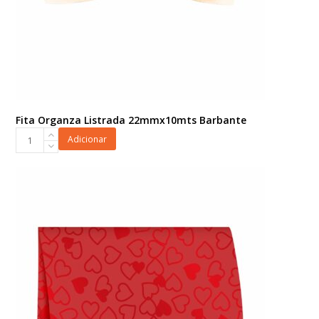
Fita Organza Listrada 22mmx10mts Barbante
Fita
Adicionar
Organza
Listrada
22mmx10mts
Barbante
quantidade