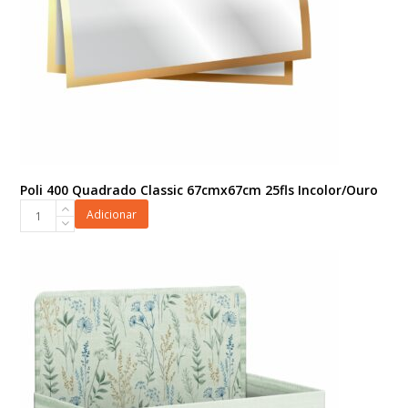
Poli 400 Quadrado Classic 67cmx67cm 25fls Incolor/Ouro
Poli
Adicionar
400
Quadrado
Classic
67cmx67cm
25fls
Incolor/Ouro
quantidade