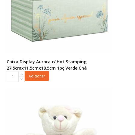
Caixa Display Aurora c/ Hot Stamping
27,5cmx11,5cmx18,5cm 1pç Verde Chá
Caixa
Adicionar
Display
Aurora
c/
Hot
Stamping
27,5cmx11,5cmx18,5cm
1pç
Verde
Chá