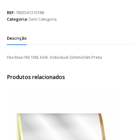
FM
100L
REF:
7893541310188
Emb.
Categoria:
Sem Categoria
Individual
32mmx50m
Preta
Descrição
quantidade
Fita Maxi FM 100L Emb. Individual 32mmx50m Preta
Produtos relacionados