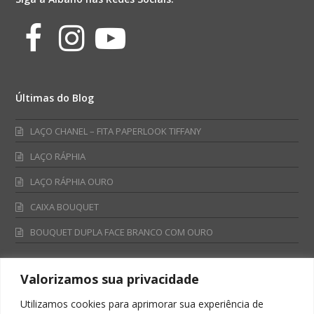
Facebook
Instagram
Youtube
Últimas do Blog
LAÇO CHANEL – FITA PAPERLOOK TIFFANY
LAÇO RÁPHIA
LAÇO RÁPHIA OURO
CAIXA BOUQUET
BOUQUET DUPLA FACE BRANCO COM OURO
Valorizamos sua privacidade
Fale Conosco
Utilizamos cookies para aprimorar sua experiência de
Televendas: