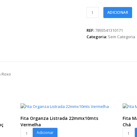
Fita
ADICIONAR
Maxi
FM
100L
REF:
7893541310171
Emb.
Categoria:
Sem Categoria
Individual
16mmx50m
Roxo
quantidade
m Roxo
Fita Organza Listrada 22mmx10mts
Fita 
pç
Vermelha
Chá
Fita
Fita
Adicionar