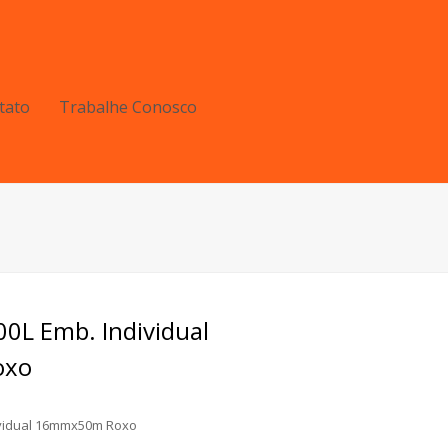
tato
Trabalhe Conosco
00L Emb. Individual
oxo
dividual 16mmx50m Roxo