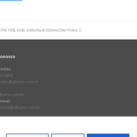
100m
i FM 100L Emb. Individual 32mmx50m Preta
dade
Conosco
endas:
01 4866
endas@albano.com.br
lbano.com.br
cional:
ucional@albano.com.br
.