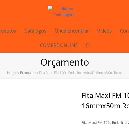
rodutos
Catálogos
Onde Encontrar
Vídeos
Con
COMPRE ONLINE
Orçamento
Home
»
Produtos
»
Fita Maxi FM 100L Emb. Individual 16mmx50m Roxo
Fita Maxi FM 1
16mmx50m R
Fita Maxi FM 100L Emb. In