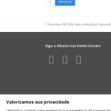
Saco
Adicionar
Poli
Eterno
Amor
60cmx88cm
previous
Fita Maxi FM 100L Emb. Individual 16mmx
25pç
post:
Vermelho/Ouro
quantidade
Siga a Albano nas Redes Sociais:
Facebook
Instagr
Yout
Valorizamos sua privacidade
Utilizamos cookies para aprimorar sua experiência de navegação,