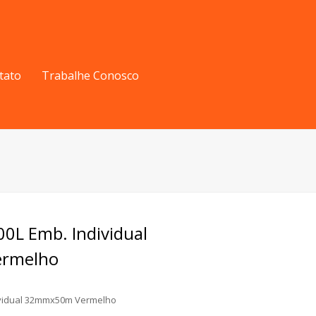
tato
Trabalhe Conosco
00L Emb. Individual
rmelho
dividual 32mmx50m Vermelho