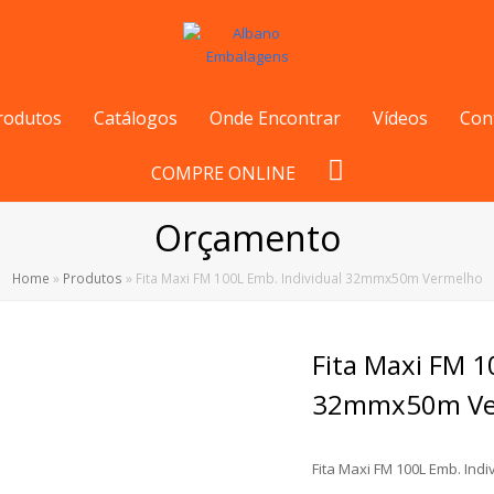
rodutos
Catálogos
Onde Encontrar
Vídeos
Con
COMPRE ONLINE
Orçamento
Home
»
Produtos
»
Fita Maxi FM 100L Emb. Individual 32mmx50m Vermelho
Fita Maxi FM 1
32mmx50m Ve
Fita Maxi FM 100L Emb. In