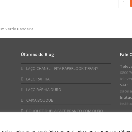
Ursa
Caixa
Bailarina
Display
17cm
Aurora
Bege
c/
quantidade
Hot
50m Verde Bandeira
Stampi
27,5cmx
1pç
Verde
Últimas do Blog
Fale 
Chá
quanti
am
ube
Telev
LAÇO CHANEL – FITA PAPERLOOK TIFFANY
0800 7
telev
LAÇO RÁPHIA
SAC:
LAÇO RÁPHIA OURO
sac@a
Intitu
CAIXA BOUQUET
instit
BOUQUET DUPLA FACE BRANCO COM OURO
 exibir anúncios ou conteúdo personalizado e analisar nosso tráfego