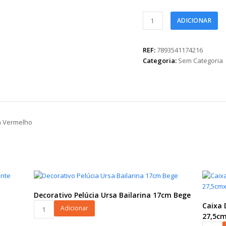
Fita
ADICIONAR
Maxi
FM
100L
REF:
7893541174216
Emb.
Categoria:
Sem Categoria
Individual
32mmx50m
Vermelho
quantidade
m Vermelho
Decorativo Pelúcia Ursa Bailarina 17cm Bege
Decorativo
Caixa 
Adicionar
Pelúcia
27,5cm