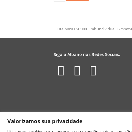
Organza
Listrada
22mmx10mts
Barbante
quantidade
previous
Fita Maxi FM 100L Emb. Individual 32mmx
post:
Siga a Albano nas Redes Sociais:
Facebook
Instagr
Yout
Valorizamos sua privacidade
Utilizamos cookies para aprimorar sua experiência de navegação,