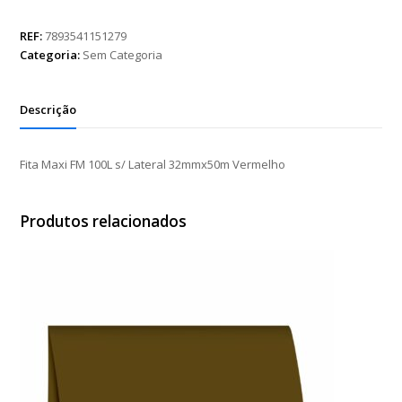
FM
100L
REF:
7893541151279
s/
Categoria:
Sem Categoria
Lateral
32mmx50m
Vermelho
Descrição
quantidade
Fita Maxi FM 100L s/ Lateral 32mmx50m Vermelho
Produtos relacionados