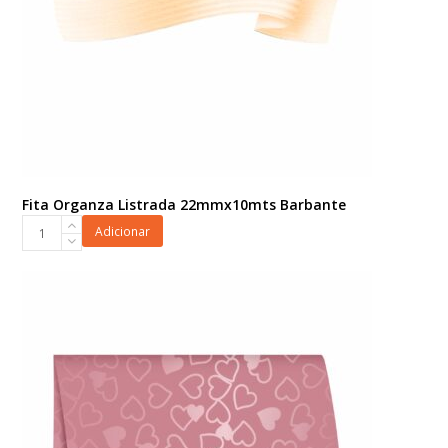
Fita Organza Listrada 22mmx10mts Barbante
Fita
Adicionar
Organza
Listrada
22mmx10mts
Barbante
quantidade