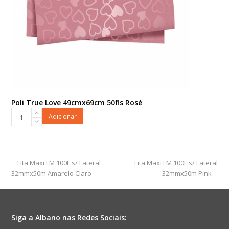
Poli True Love 49cmx69cm 50fls Rosé
Poli
Adicionar
True
Love
49cmx69cm
50fls
previous
next
Fita Maxi FM 100L s/ Lateral
Fita Maxi FM 100L s/ Lateral
Rosé
post:
post:
32mmx50m Amarelo Claro
32mmx50m Pink
quantidade
Siga a Albano nas Redes Sociais: