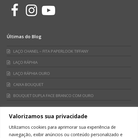
Facebook
Instagram
Youtube
Últimas do Blog
LAÇO CHANEL – FITA PAPERLOOK TIFFANY
LAÇO RÁPHIA
LAÇO RÁPHIA OURO
CAIXA BOUQUET
BOUQUET DUPLA FACE BRANCO COM OURO
Valorizamos sua privacidade
Fale Conosco
Utilizamos cookies para aprimorar sua experiência de
Televendas:
navegação, exibir anúncios ou conteúdo personalizado e
0800 701 4866