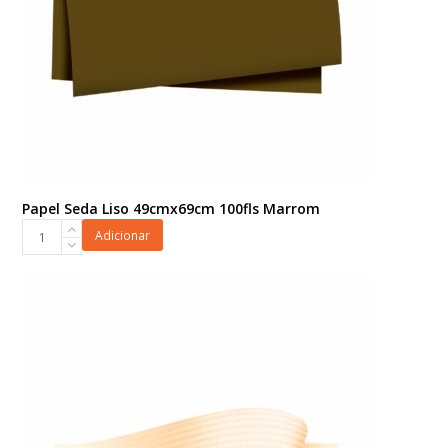
Papel Seda Liso 49cmx69cm 100fls Marrom
Papel
Adicionar
Seda
Liso
49cmx69cm
100fls
Marrom
quantidade