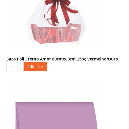
Saco Poli Eterno Amor 60cmx88cm 25pç Vermelho/Ouro
Saco
Adicionar
Poli
Eterno
Amor
60cmx88cm
25pç
Vermelho/Ouro
quantidade