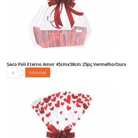
Saco Poli Eterno Amor 45cmx58cm 25pç Vermelho/Ouro
Saco
Adicionar
Poli
Eterno
Amor
45cmx58cm
25pç
Vermelho/Ouro
quantidade