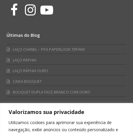
Facebook
Instagram
Youtube
Últimas do Blog
LAÇO CHANEL – FITA PAPERLOOK TIFFANY
LAÇO RÁPHIA
LAÇO RÁPHIA OURO
CAIXA BOUQUET
BOUQUET DUPLA FACE BRANCO COM OURO
Valorizamos sua privacidade
Fale Conosco
Utilizamos cookies para aprimorar sua experiência de
Televendas:
navegação, exibir anúncios ou conteúdo personalizado e
0800 701 4866