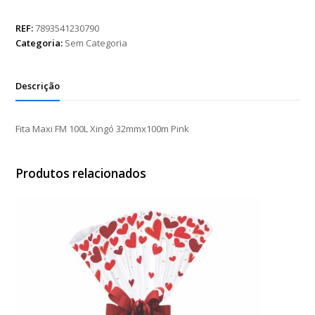
FM
100L
REF:
7893541230790
Xingó
Categoria:
Sem Categoria
32mmx100m
Pink
quantidade
Descrição
Fita Maxi FM 100L Xingó 32mmx100m Pink
Produtos relacionados