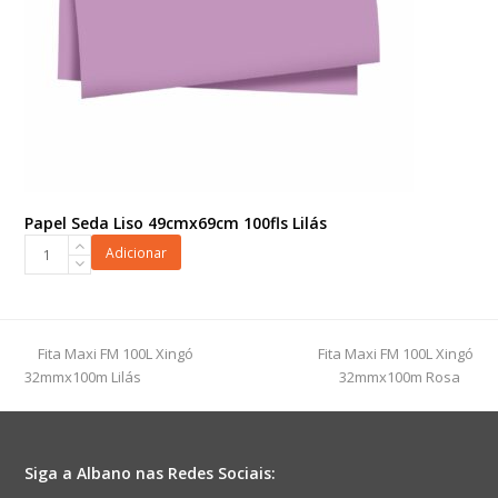
Papel Seda Liso 49cmx69cm 100fls Lilás
Papel
Adicionar
Seda
Liso
49cmx69cm
100fls
previous
next
Fita Maxi FM 100L Xingó
Fita Maxi FM 100L Xingó
Lilás
post:
post:
32mmx100m Lilás
32mmx100m Rosa
quantidade
Siga a Albano nas Redes Sociais: