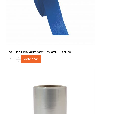
Fita Tnt Lisa 40mmx50m Azul Escuro
Fita
Adicionar
Tnt
Lisa
40mmx50m
Azul
Escuro
quantidade