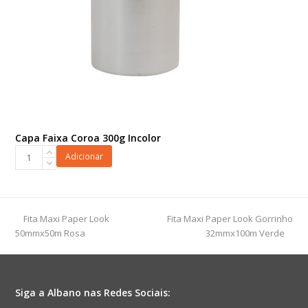
Capa Faixa Coroa 300g Incolor
Capa
Adicionar
Faixa
Coroa
300g
Incolor
previous
next
Fita Maxi Paper Look
Fita Maxi Paper Look Gorrinho
quantidade
post:
post:
50mmx50m Rosa
32mmx100m Verde
Siga a Albano nas Redes Sociais: