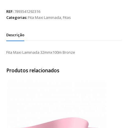
Laminada
32mmx100m
REF:
7893541292316
Bronze
Categorias:
Fita Maxi Laminada
,
Fitas
quantidade
Descrição
Fita Maxi Laminada 32mmx100m Bronze
Produtos relacionados