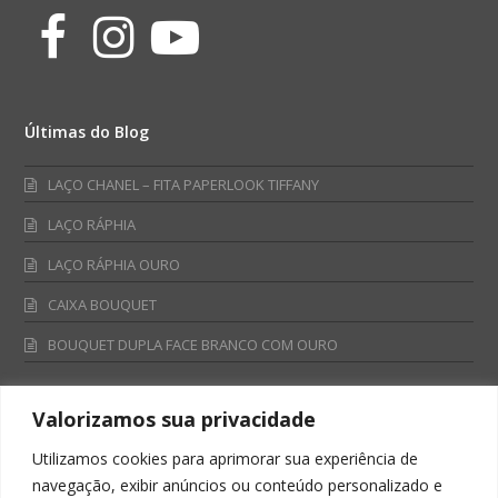
Facebook
Instagram
Youtube
Últimas do Blog
LAÇO CHANEL – FITA PAPERLOOK TIFFANY
LAÇO RÁPHIA
LAÇO RÁPHIA OURO
CAIXA BOUQUET
BOUQUET DUPLA FACE BRANCO COM OURO
Valorizamos sua privacidade
Fale Conosco
Utilizamos cookies para aprimorar sua experiência de
Televendas:
navegação, exibir anúncios ou conteúdo personalizado e
0800 701 4866