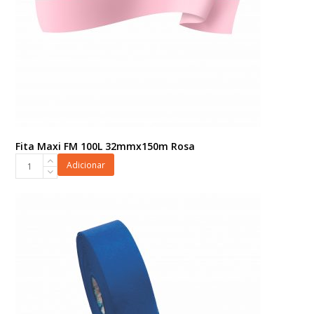
Fita Maxi FM 100L 32mmx150m Rosa
Fita
Adicionar
Maxi
FM
100L
32mmx150m
Rosa
quantidade