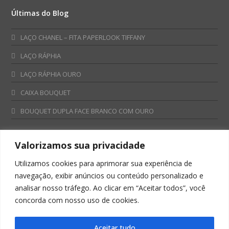
Últimas do Blog
LAÇO CHANEL – FITA PAPERLOOK TIFFANY
LAÇO RÁPHIA
LAÇO RÁPHIA OURO
CAIXA BOUQUET
BOUQUET DUPLA FACE BRANCO COM OURO
Valorizamos sua privacidade
Fale Conosco
Utilizamos cookies para aprimorar sua experiência de
Televendas:
navegação, exibir anúncios ou conteúdo personalizado e
0800 701 4866
analisar nosso tráfego. Ao clicar em “Aceitar todos”, você
televendas@albano.com.br
concorda com nosso uso de cookies.
SAC:
sac@albano.com.br
Intitucional:
Aceitar tudo