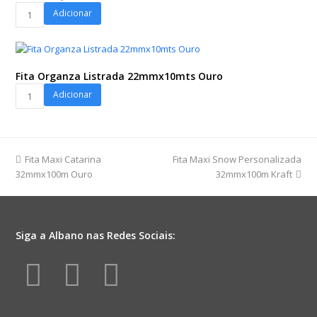
Rosé
Poli
Adicionar
quantidade
400
Quadrado
Classic
67cmx67cm
Fita Organza Listrada 22mmx10mts Ouro
25fls
Fita
Adicionar
Incolor/Ouro
Organza
quantidade
Listrada
22mmx10mts
Ouro
previous
next
Fita Maxi Catarina
Fita Maxi Snow Personalizada
quantidade
post:
post:
32mmx100m Ouro
32mmx100m Kraft
Siga a Albano nas Redes Sociais:
Facebook
Instagram
Youtube