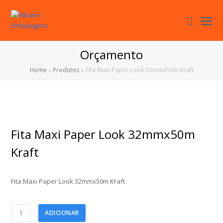
Cart
O
Mo
M
Orçamento
Home
»
Produtos
»
Fita Maxi Paper Look 32mmx50m Kraft
Fita Maxi Paper Look 32mmx50m
Kraft
Fita Maxi Paper Look 32mmx50m Kraft
Fita
ADICIONAR
Maxi