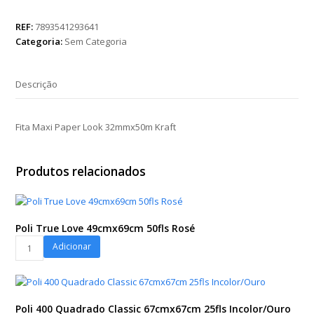
Paper
Look
REF:
7893541293641
32mmx50m
Categoria:
Sem Categoria
Kraft
quantidade
Descrição
Fita Maxi Paper Look 32mmx50m Kraft
Produtos relacionados
Poli True Love 49cmx69cm 50fls Rosé
Poli
Adicionar
True
Love
49cmx69cm
50fls
Poli 400 Quadrado Classic 67cmx67cm 25fls Incolor/Ouro