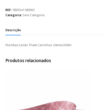
Limão
Thaiti
REF:
7893541180903
Carrefour
Categoria:
Sem Categoria
24mmx500m
quantidade
Descrição
Fita Maxi Limão Thaiti Carrefour 24mmx500m
Produtos relacionados