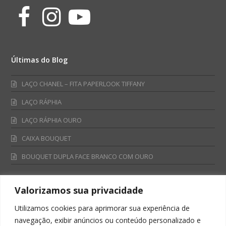
Facebook
Instagram
Youtube
Últimas do Blog
LAÇO CHANEL – FITA PAPERLOOK TIFFANY
LAÇO RÁPHIA
LAÇO RÁPHIA OURO
CAIXA BOUQUET
BOUQUET DUPLA FACE BRANCO COM OURO
Valorizamos sua privacidade
Fale Conosco
Utilizamos cookies para aprimorar sua experiência de
Televendas:
navegação, exibir anúncios ou conteúdo personalizado e
0800 701 4866