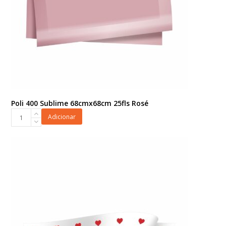
Poli 400 Sublime 68cmx68cm 25fls Rosé
Poli
Adicionar
400
Sublime
68cmx68cm
25fls
Rosé
quantidade