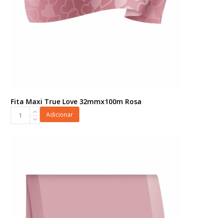
Fita Maxi True Love 32mmx100m Rosa
Fita
Adicionar
Maxi
True
Love
32mmx100m
Rosa
quantidade