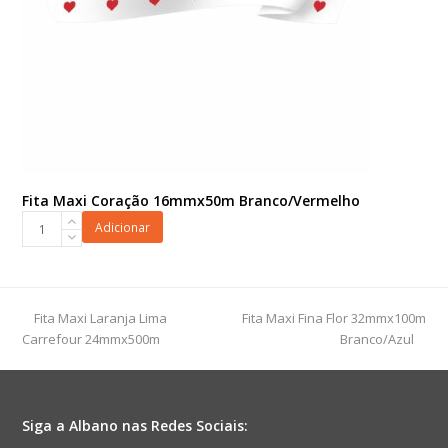
Fita Maxi Coração 16mmx50m Branco/Vermelho
Fita
Adicionar
Maxi
Coração
16mmx50m
Branco/Vermelho
previous
next
Fita Maxi Laranja Lima
Fita Maxi Fina Flor 32mmx100m
quantidade
post:
post:
Carrefour 24mmx500m
Branco/Azul
Siga a Albano nas Redes Sociais: