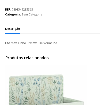
Linho
32mmx50m
REF:
7893541285363
Vermelho
Categoria:
Sem Categoria
quantidade
Descrição
Fita Maxi Linho 32mmx50m Vermelho
Produtos relacionados