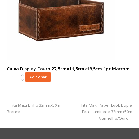
Caixa Display Couro 27,5cmx11,5cmx18,5cm 1pç Marrom
Caixa
Adicionar
Display
Couro
27,5cmx11,5cmx18,5cm
1pç
previous
next
Fita Maxi Linho 32mmx50m
Fita Maxi Paper Look Dupla
Marrom
post:
post:
Branca
Face Laminada 32mmx50m
quantidade
Vermelho/Ouro