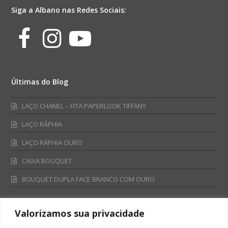
Siga a Albano nas Redes Sociais:
Facebook
Instagram
Youtube
Últimas do Blog
LAÇO CHANEL – FITA PAPERLOOK TIFFANY
LAÇO RÁPHIA
LAÇO RÁPHIA OURO
CAIXA BOUQUET
BOUQUET DUPLA FACE BRANCO COM OURO
Valorizamos sua privacidade
Fale Conosco