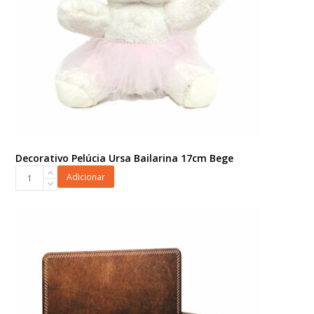
quantidade
Decorativo Pelúcia Ursa Bailarina 17cm Bege
Decorativo
Adicionar
Pelúcia
Ursa
Bailarina
17cm
Bege
quantidade