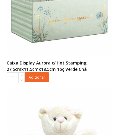
Caixa Display Aurora c/ Hot Stamping
27,5cmx11,5cmx18,5cm 1pç Verde Chá
Caixa
Adicionar
Display
Aurora
c/
Hot
Stamping
27,5cmx11,5cmx18,5cm
1pç
Verde
Chá