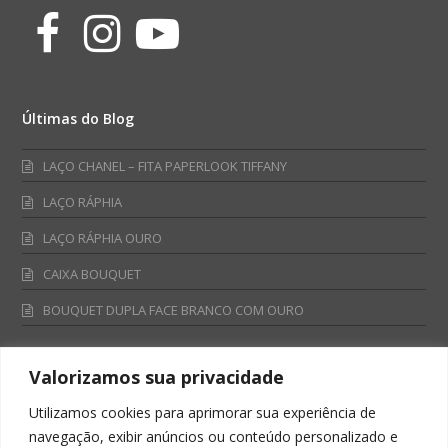
Facebook
Instagram
Youtube
Últimas do Blog
LAÇO CHANEL – FITA PAPERLOOK TIFFANY
LAÇO RÁPHIA
LAÇO RÁPHIA OURO
CAIXA BOUQUET
BOUQUET DUPLA FACE BRANCO COM OURO
Valorizamos sua privacidade
Fale Conosco
Utilizamos cookies para aprimorar sua experiência de
Televendas:
navegação, exibir anúncios ou conteúdo personalizado e
0800 701 4866