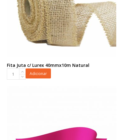
Fita Juta c/ Lurex 40mmx10m Natural
Fita
Adicionar
Juta
c/
Lurex
40mmx10m
Natural
quantidade