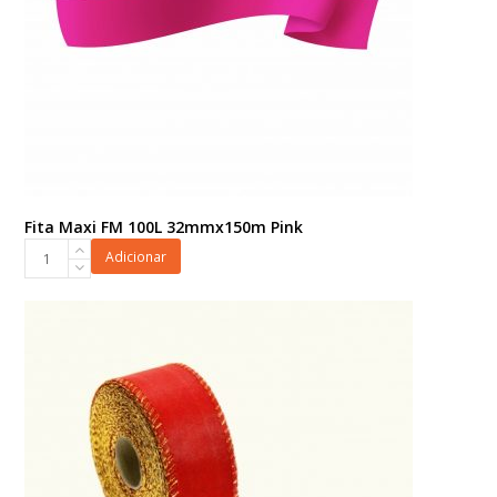
Fita Maxi FM 100L 32mmx150m Pink
Fita
Adicionar
Maxi
FM
100L
32mmx150m
Pink
quantidade