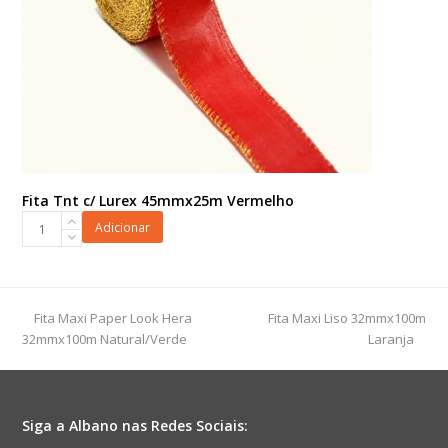
Fita Tnt c/ Lurex 45mmx25m Vermelho
Fita
Adicionar
Tnt
c/
Lurex
45mmx25m
previous
next
Fita Maxi Paper Look Hera
Fita Maxi Liso 32mmx100m
Vermelho
post:
post:
32mmx100m Natural/Verde
Laranja
quantidade
Siga a Albano nas Redes Sociais: