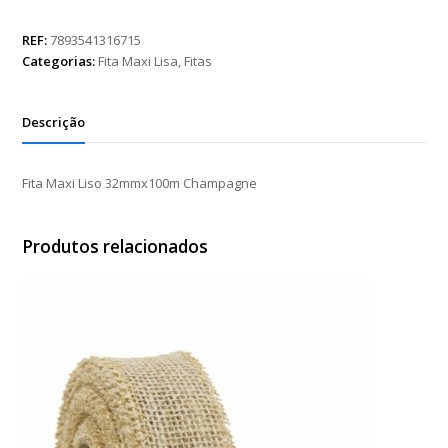
Liso
32mmx100m
REF:
7893541316715
Champagne
Categorias:
Fita Maxi Lisa
,
Fitas
quantidade
Descrição
Fita Maxi Liso 32mmx100m Champagne
Produtos relacionados