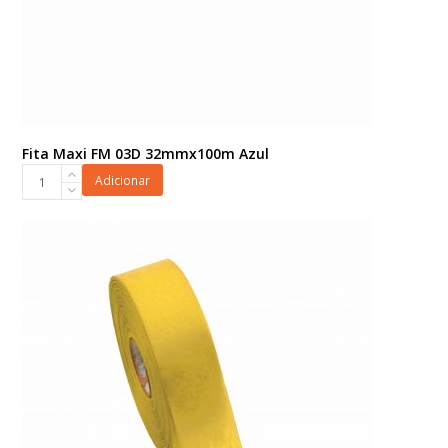
Fita Maxi FM 03D 32mmx100m Azul
Fita
Adicionar
Maxi
FM
03D
32mmx100m
Azul
quantidade