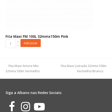
Fita Maxi FM 100L 32mmx150m Pink
Fita
Adicionar
Maxi
FM
100L
32mmx150m
previous
next
Fita Maxi Amore Mio
Fita Maxi Listrada 32mmx100m
Pink
post:
post:
32mmx100m Vermelho
Vermelho/Branco
quantidade
Siga a Albano nas Redes Sociais:
Facebook
Instagram
Youtube