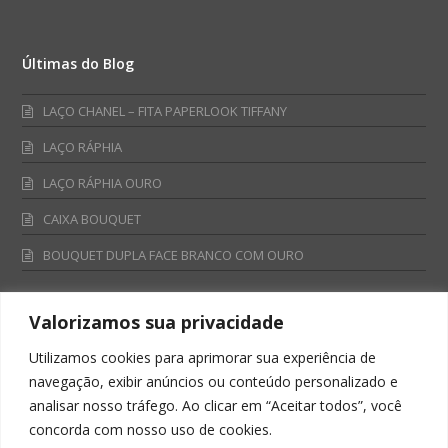
Últimas do Blog
LAÇO CHANEL – FITA PAPERLOOK TIFFANY
LAÇO RÁPHIA
LAÇO RÁPHIA OURO
CAIXA BOUQUET
BOUQUET DUPLA FACE BRANCO COM OURO
Valorizamos sua privacidade
Fale Conosco
Utilizamos cookies para aprimorar sua experiência de
Televendas:
navegação, exibir anúncios ou conteúdo personalizado e
0800 701 4866
analisar nosso tráfego. Ao clicar em “Aceitar todos”, você
televendas@albano.com.br
concorda com nosso uso de cookies.
SAC: