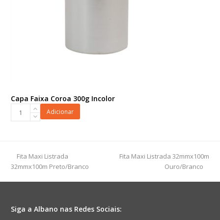
Capa Faixa Coroa 300g Incolor
Capa
Adicionar
Faixa
Coroa
300g
Incolor
previous
next
Fita Maxi Listrada
Fita Maxi Listrada 32mmx100m
quantidade
post:
post:
32mmx100m Preto/Branco
Ouro/Branco
Siga a Albano nas Redes Sociais: