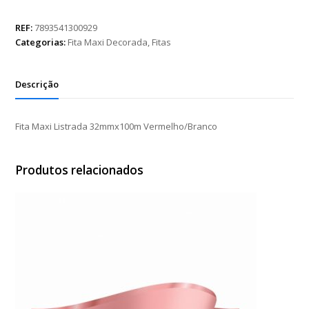
Listrada
32mmx100m
REF:
7893541300929
Vermelho/Branco
Categorias:
Fita Maxi Decorada
,
Fitas
quantidade
Descrição
Fita Maxi Listrada 32mmx100m Vermelho/Branco
Produtos relacionados