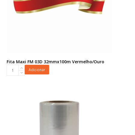
Fita Maxi FM 03D 32mmx100m Vermelho/Ouro
Fita
Adicionar
Maxi
FM
03D
32mmx100m
Vermelho/Ouro
quantidade