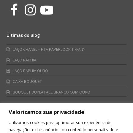
Facebook
Instagram
Youtube
Últimas do Blog
LAÇO CHANEL – FITA PAPERLOOK TIFFANY
LAÇO RÁPHIA
LAÇO RÁPHIA OURO
CAIXA BOUQUET
BOUQUET DUPLA FACE BRANCO COM OURO
Valorizamos sua privacidade
Fale Conosco
Utilizamos cookies para aprimorar sua experiência de
Televendas:
navegação, exibir anúncios ou conteúdo personalizado e
0800 701 4866