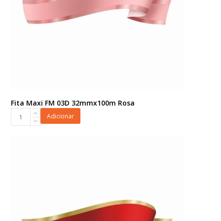
Fita Maxi FM 03D 32mmx100m Rosa
Fita
Adicionar
Maxi
FM
03D
32mmx100m
Rosa
quantidade