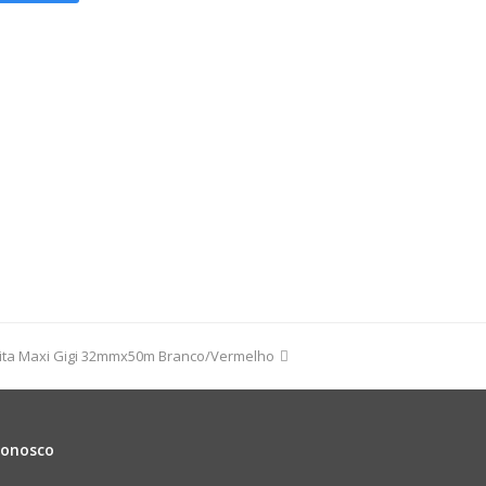
8cm
ho/Ouro
dade
next
ita Maxi Gigi 32mmx50m Branco/Vermelho
post:
Conosco