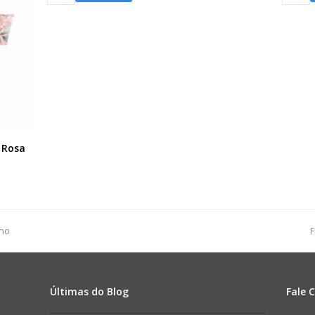
Display
Poli
Aurora
Eterno
c/
Amor
Hot
60cmx8
Stamping
25pç
27,5cmx11,5cmx18,5cm
Vermel
1pç
quanti
Verde
Chá
quantidade
 Rosa
lho
F
Últimas do Blog
Fale 