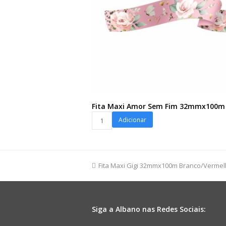
Fita Maxi Amor Sem Fim 32mmx100m
Fita
Adicionar
Maxi
Amor
Sem
Fim
previous
Fita Maxi Gigi 32mmx100m Branco/Verme
32mmx100m
post:
Rosa
quantidade
Siga a Albano nas Redes Sociais: