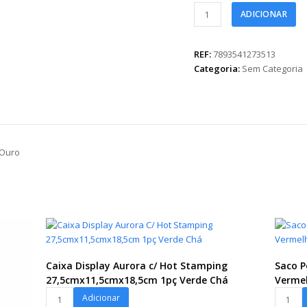
Fita
ADICIONAR
Maxi
Love
Rose
REF:
7893541273513
32mmx100m
Categoria:
Sem Categoria
Vermelho/Ouro
quantidade
/Ouro
Caixa Display Aurora c/ Hot Stamping
Saco P
27,5cmx11,5cmx18,5cm 1pç Verde Chá
Verme
Caixa
Saco
Adicionar