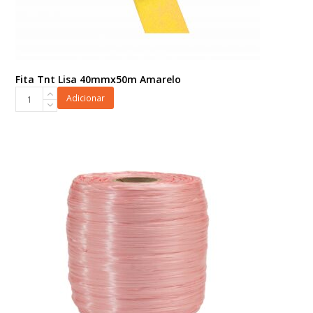
Fita Tnt Lisa 40mmx50m Amarelo
Fita
Adicionar
Tnt
Lisa
40mmx50m
Amarelo
quantidade