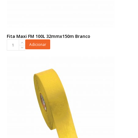
Fita Maxi FM 100L 32mmx150m Branco
Fita
Adicionar
Maxi
FM
100L
32mmx150m
Branco
quantidade