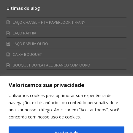
Últimas do Blog
LAÇO CHANEL – FITA PAPERLOOK TIFFANY
LAÇO RÁPHIA
LAÇO RÁPHIA OURO
CAIXA BOUQUET
BOUQUET DUPLA FACE BRANCO COM OURO
Valorizamos sua privacidade
Fale Conosco
Utilizamos cookies para aprimorar sua experiência de
Televendas:
navegação, exibir anúncios ou conteúdo personalizado e
0800 701 4866
analisar nosso tráfego. Ao clicar em “Aceitar todos”, você
televendas@albano.com.br
concorda com nosso uso de cookies.
SAC:
sac@albano.com.br
Intitucional:
Aceitar tudo