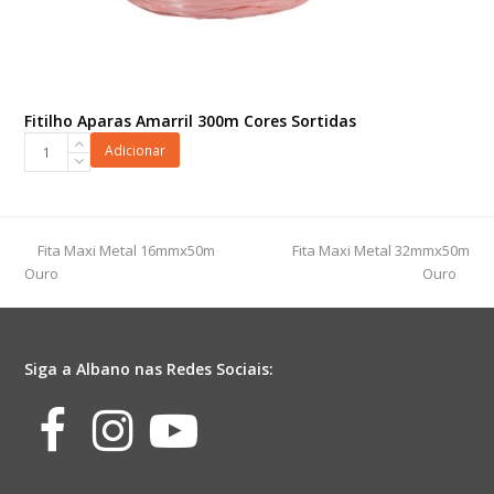
Fitilho Aparas Amarril 300m Cores Sortidas
Fitilho
Adicionar
Aparas
Amarril
300m
Cores
previous
next
Fita Maxi Metal 16mmx50m
Fita Maxi Metal 32mmx50m
Sortidas
post:
post:
Ouro
Ouro
quantidade
Siga a Albano nas Redes Sociais:
Facebook
Instagram
Youtube