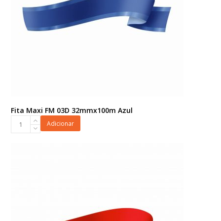
Fita Maxi FM 03D 32mmx100m Azul
Fita
Adicionar
Maxi
FM
03D
32mmx100m
Azul
quantidade