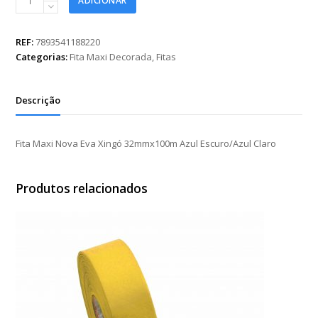
ADICIONAR
Maxi
Nova
Eva
REF:
7893541188220
Xingó
Categorias:
Fita Maxi Decorada
,
Fitas
32mmx100m
Azul
Escuro/Azul
Descrição
Claro
quantidade
Fita Maxi Nova Eva Xingó 32mmx100m Azul Escuro/Azul Claro
Produtos relacionados