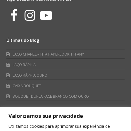
Facebook
Instagram
Youtube
Últimas do Blog
LAÇO CHANEL – FITA PAPERLOOK TIFFANY
LAÇO RÁPHIA
LAÇO RÁPHIA OURO
CAIXA BOUQUET
BOUQUET DUPLA FACE BRANCO COM OURO
Valorizamos sua privacidade
Fale Conosco
Utilizamos cookies para aprimorar sua experiência de
Televendas: