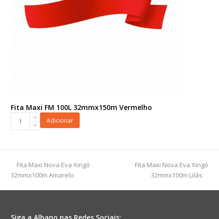
Fita Maxi FM 100L 32mmx150m Vermelho
Fita
Adicionar
Maxi
FM
100L
32mmx150m
previous
next
Fita Maxi Nova Eva Xingó
Fita Maxi Nova Eva Xingó
Vermelho
post:
post:
32mmx100m Amarelo
32mmx100m Lilás
quantidade
Siga a Albano nas Redes Sociais: