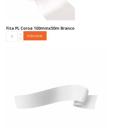
Fita PL Coroa 100mmx50m Branco
Fita
Adicionar
PL
Coroa
100mmx50m
Branco
quantidade