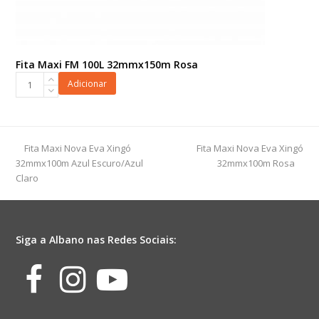
Fita Maxi FM 100L 32mmx150m Rosa
Fita
Adicionar
Maxi
FM
100L
32mmx150m
previous
next
Fita Maxi Nova Eva Xingó
Fita Maxi Nova Eva Xingó
Rosa
post:
post:
32mmx100m Azul Escuro/Azul
32mmx100m Rosa
quantidade
Claro
Siga a Albano nas Redes Sociais:
Facebook
Instagram
Youtube