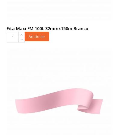
Fita Maxi FM 100L 32mmx150m Branco
Fita
Adicionar
Maxi
FM
100L
32mmx150m
Branco
quantidade