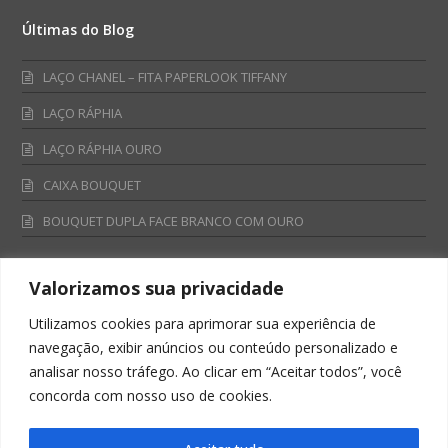
Últimas do Blog
LAÇO CHANEL – FITA PAPERLOOK TIFFANY
LAÇO RÁPHIA
LAÇO RÁPHIA OURO
CAIXA BOUQUET
BOUQUET DUPLA FACE BRANCO COM OURO
Valorizamos sua privacidade
Fale Conosco
Utilizamos cookies para aprimorar sua experiência de
Televendas:
navegação, exibir anúncios ou conteúdo personalizado e
0800 701 4866
analisar nosso tráfego. Ao clicar em “Aceitar todos”, você
televendas@albano.com.br
concorda com nosso uso de cookies.
SAC:
sac@albano.com.br
Intitucional: