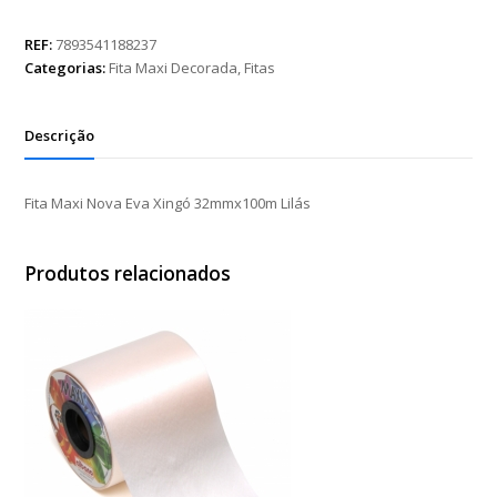
Nova
Eva
REF:
7893541188237
Xingó
Categorias:
Fita Maxi Decorada
,
Fitas
32mmx100m
Lilás
quantidade
Descrição
Fita Maxi Nova Eva Xingó 32mmx100m Lilás
Produtos relacionados