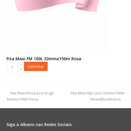
Fita Maxi FM 100L 32mmx150m Rosa
Fita
Adicionar
Maxi
FM
100L
32mmx150m
previous
next
Fita Maxi Nova Eva Xingó
Fita Maxi My Love 32mmx100m
Rosa
post:
post:
32mmx100m Rosa
Vermelho/Branco
quantidade
Siga a Albano nas Redes Sociais: