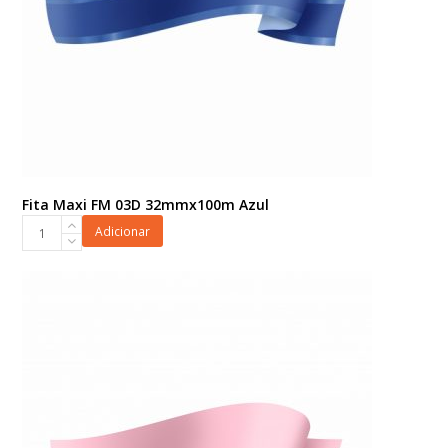
Fita Maxi FM 03D 32mmx100m Azul
Fita
Adicionar
Maxi
FM
03D
32mmx100m
Azul
quantidade