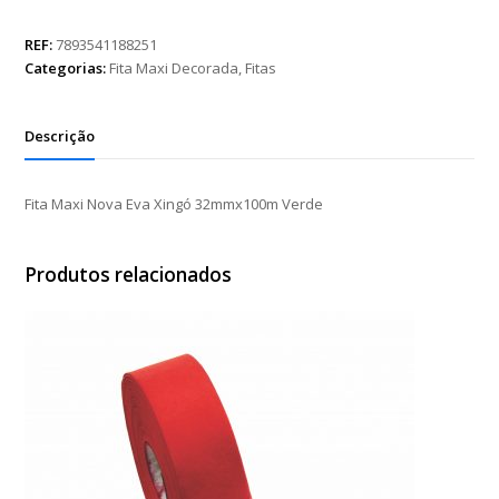
Nova
Eva
REF:
7893541188251
Xingó
Categorias:
Fita Maxi Decorada
,
Fitas
32mmx100m
Verde
quantidade
Descrição
Fita Maxi Nova Eva Xingó 32mmx100m Verde
Produtos relacionados