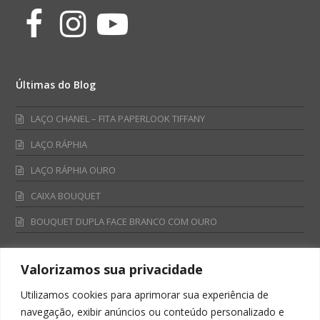
Facebook
Instagram
Youtube
Últimas do Blog
LAÇO CHANEL – FITA PAPERLOOK TIFFANY
LAÇO RÁPHIA
LAÇO RÁPHIA OURO
CAIXA BOUQUET
BOUQUET DUPLA FACE BRANCO COM OURO
Valorizamos sua privacidade
Fale Conosco
Utilizamos cookies para aprimorar sua experiência de
Televendas:
navegação, exibir anúncios ou conteúdo personalizado e
0800 701 4866