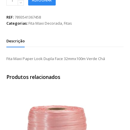
ADICIONAR
Maxi
Paper
Look
REF:
7893541367458
Dupla
Categorias:
Fita Maxi Decorada
,
Fitas
Face
32mmx100m
Verde
Descrição
Chá
quantidade
Fita Maxi Paper Look Dupla Face 32mmx100m Verde Chá
Produtos relacionados