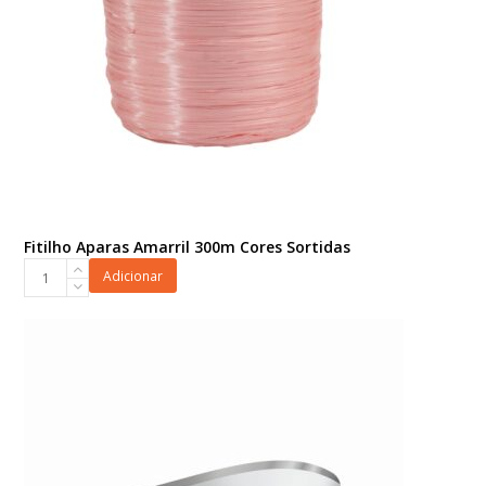
Fitilho Aparas Amarril 300m Cores Sortidas
Fitilho
Adicionar
Aparas
Amarril
300m
Cores
Sortidas
quantidade