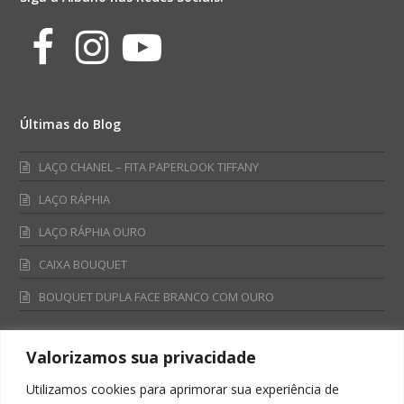
Facebook
Instagram
Youtube
Últimas do Blog
LAÇO CHANEL – FITA PAPERLOOK TIFFANY
LAÇO RÁPHIA
LAÇO RÁPHIA OURO
CAIXA BOUQUET
BOUQUET DUPLA FACE BRANCO COM OURO
Valorizamos sua privacidade
Fale Conosco
Utilizamos cookies para aprimorar sua experiência de
Televendas: