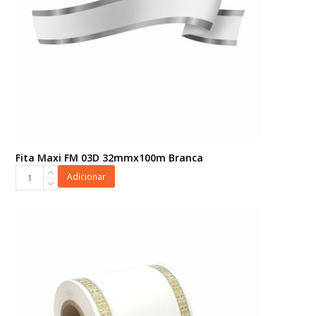
Fita Maxi FM 03D 32mmx100m Branca
Fita
Adicionar
Maxi
FM
03D
32mmx100m
Branca
quantidade