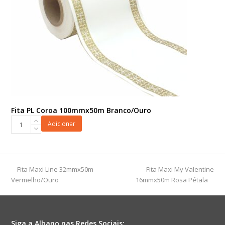
Fita PL Coroa 100mmx50m Branco/Ouro
Fita
Adicionar
PL
Coroa
100mmx50m
Branco/Ouro
previous
next
Fita Maxi Line 32mmx50m
Fita Maxi My Valentine
quantidade
post:
post:
Vermelho/Ouro
16mmx50m Rosa Pétala
Siga a Albano nas Redes Sociais: