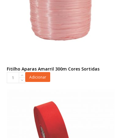
Fitilho Aparas Amarril 300m Cores Sortidas
Fitilho
Adicionar
Aparas
Amarril
300m
Cores
Sortidas
quantidade