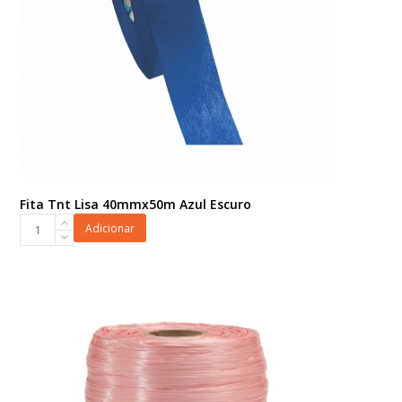
Fita Tnt Lisa 40mmx50m Azul Escuro
Fita
Adicionar
Tnt
Lisa
40mmx50m
Azul
Escuro
quantidade