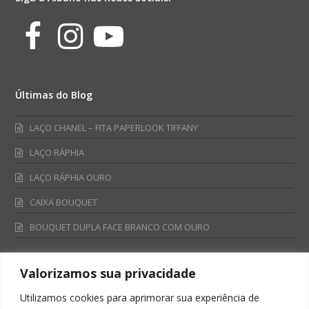
Facebook
Instagram
Youtube
Últimas do Blog
LAÇO CHANEL – FITA PAPERLOOK TIFFANY
LAÇO RÁPHIA
LAÇO RÁPHIA OURO
CAIXA BOUQUET
BOUQUET DUPLA FACE BRANCO COM OURO
Valorizamos sua privacidade
Fale Conosco
Utilizamos cookies para aprimorar sua experiência de
Televendas: