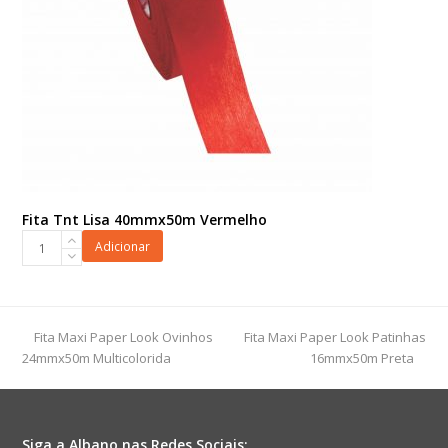
Fita Tnt Lisa 40mmx50m Vermelho
Fita
Adicionar
Tnt
Lisa
40mmx50m
Vermelho
previous
next
Fita Maxi Paper Look Ovinhos
Fita Maxi Paper Look Patinhas
quantidade
post:
post:
24mmx50m Multicolorida
16mmx50m Preta
Siga a Albano nas Redes Sociais: