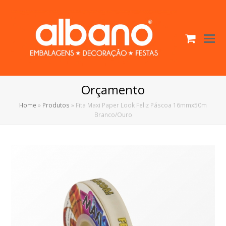
Cart
O
Mo
M
Orçamento
Home
»
Produtos
»
Fita Maxi Paper Look Feliz Páscoa 16mmx50m
Branco/Ouro