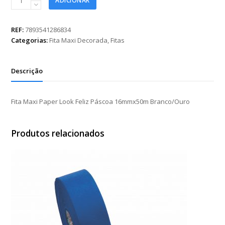
ADICIONAR
Maxi
Paper
Look
REF:
7893541286834
Feliz
Categorias:
Fita Maxi Decorada
,
Fitas
Páscoa
16mmx50m
Branco/Ouro
Descrição
quantidade
Fita Maxi Paper Look Feliz Páscoa 16mmx50m Branco/Ouro
Produtos relacionados