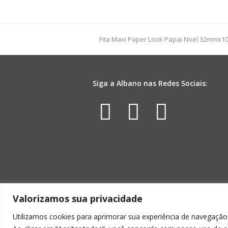
FM
03D
32mmx100m
Ouro
previous
Fita Maxi Paper Look Papai Noel 32mmx
quantidade
post:
Siga a Albano nas Redes Sociais:
Facebook
Instagr
Yout
Valorizamos sua privacidade
Utilizamos cookies para aprimorar sua experiência de navegação,