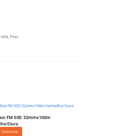
orada
,
Fitas
Maxi FM 03D 32mmx100m
lho/Ouro
Adicionar