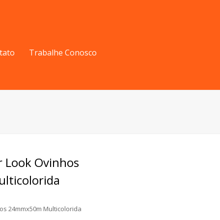
tato
Trabalhe Conosco
r Look Ovinhos
ticolorida
hos 24mmx50m Multicolorida