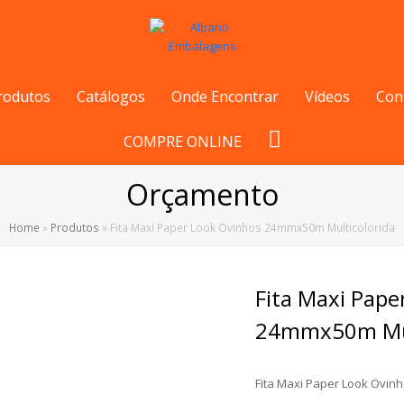
rodutos
Catálogos
Onde Encontrar
Vídeos
Con
COMPRE ONLINE
Orçamento
Home
»
Produtos
»
Fita Maxi Paper Look Ovinhos 24mmx50m Multicolorida
Fita Maxi Pape
24mmx50m Mul
Fita Maxi Paper Look Ovin