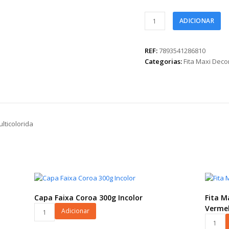
Fita
ADICIONAR
Maxi
Paper
Look
REF:
7893541286810
Ovinhos
Categorias:
Fita Maxi Dec
24mmx50m
Multicolorida
quantidade
lticolorida
Capa Faixa Coroa 300g Incolor
Fita 
Capa
Verme
Adicionar
Faixa
Fita