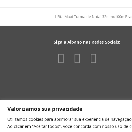
Lisa
40mmx50m
Amarelo
previous
Fita Maxi Turma de Natal 32mmx100m Br
quantidade
post:
Siga a Albano nas Redes Sociais:
Facebook
Instagr
Yout
Valorizamos sua privacidade
Utilizamos cookies para aprimorar sua experiência de navegação,
Ao clicar em “Aceitar todos”, você concorda com nosso uso de c
ALBA