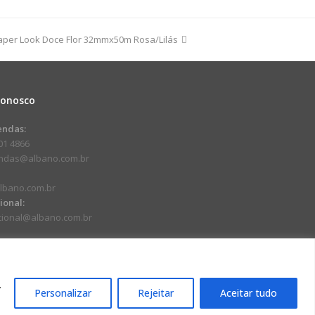
100m
Paper Look Doce Flor 32mmx50m Rosa/Lilás
dade
Conosco
endas:
01 4866
endas@albano.com.br
lbano.com.br
cional:
ucional@albano.com.br
.
Personalizar
Rejeitar
Aceitar tudo
17-92