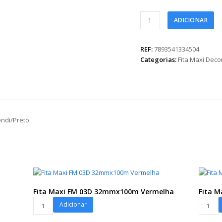
Fita
ADICIONAR
Maxi
Paper
Look
REF:
7893541334504
For
Categorias:
Fita Maxi Dec
You
32mmx100m
Fendi/Preto
quantidade
endi/Preto
Fita Maxi FM 03D 32mmx100m Vermelha
Fita M
Fita
Fita
Adicionar
Maxi
Maxi