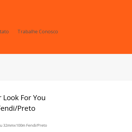
tato
Trabalhe Conosco
r Look For You
ndi/Preto
You 32mmx100m Fendi/Preto