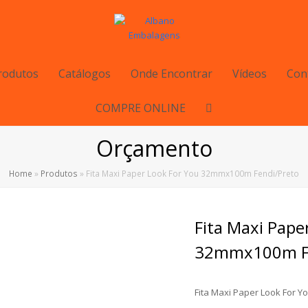
rodutos
Catálogos
Onde Encontrar
Vídeos
Con
COMPRE ONLINE
Orçamento
Home
»
Produtos
»
Fita Maxi Paper Look For You 32mmx100m Fendi/Preto
Fita Maxi Pape
32mmx100m Fe
Fita Maxi Paper Look For 