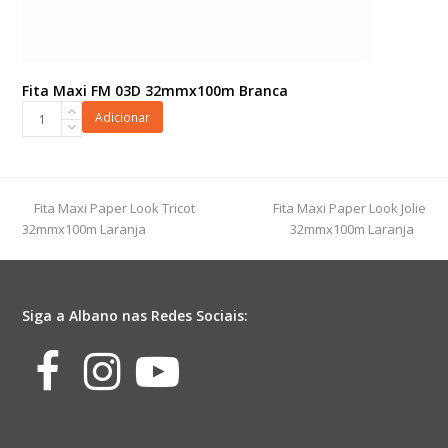
Fita Maxi FM 03D 32mmx100m Branca
Fita
Adicionar
Maxi
FM
03D
32mmx100m
previous
next
Fita Maxi Paper Look Tricot
Fita Maxi Paper Look Jolie
Branca
post:
post:
32mmx100m Laranja
32mmx100m Laranja
quantidade
Siga a Albano nas Redes Sociais:
Facebook
Instagram
Youtube