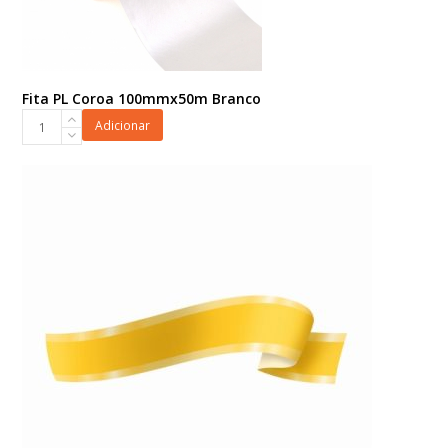
Fita PL Coroa 100mmx50m Branco
Fita
Adicionar
PL
Coroa
100mmx50m
Branco
quantidade