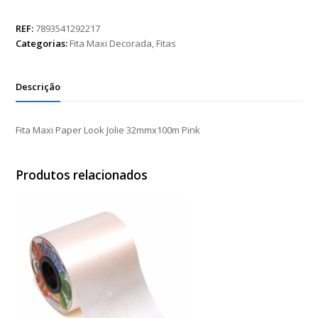
Paper
Look
REF:
7893541292217
Jolie
Categorias:
Fita Maxi Decorada
,
Fitas
32mmx100m
Pink
quantidade
Descrição
Fita Maxi Paper Look Jolie 32mmx100m Pink
Produtos relacionados