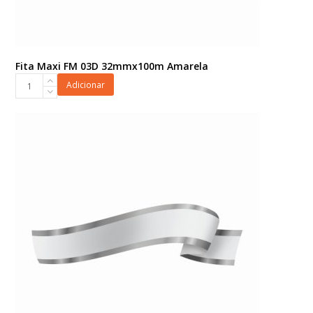
Fita Maxi FM 03D 32mmx100m Amarela
Fita
Adicionar
Maxi
FM
03D
32mmx100m
Amarela
quantidade