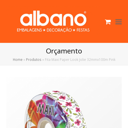
Cart
O
Mo
M
Orçamento
Home
»
Produtos
»
Fita Maxi Paper Look Jolie 32mmx100m Pink