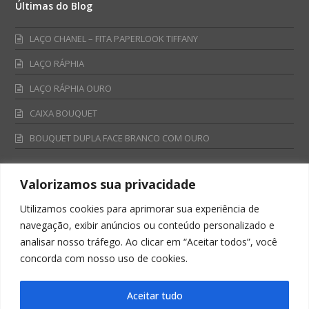
Últimas do Blog
LAÇO CHANEL – FITA PAPERLOOK TIFFANY
LAÇO RÁPHIA
LAÇO RÁPHIA OURO
CAIXA BOUQUET
BOUQUET DUPLA FACE BRANCO COM OURO
Valorizamos sua privacidade
Fale Conosco
Utilizamos cookies para aprimorar sua experiência de
Televendas:
navegação, exibir anúncios ou conteúdo personalizado e
0800 701 4866
analisar nosso tráfego. Ao clicar em “Aceitar todos”, você
televendas@albano.com.br
concorda com nosso uso de cookies.
SAC:
sac@albano.com.br
Intitucional:
Aceitar tudo
institucional@albano.com.br