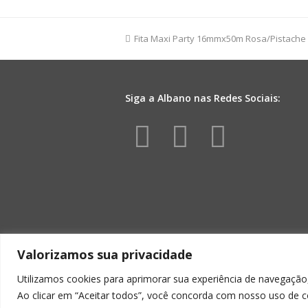
Lisa
40mmx50m
Amarelo
previous
Fita Maxi Party 16mmx50m Rosa/Pistache
quantidade
post:
Siga a Albano nas Redes Sociais:
F
I
Y
a
n
o
c
s
u
e
t
t
Valorizamos sua privacidade
b
a
u
Utilizamos cookies para aprimorar sua experiência de navegação,
o
g
b
Ao clicar em “Aceitar todos”, você concorda com nosso uso de c
ALBA