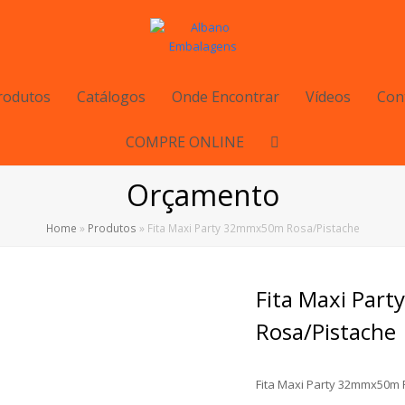
rodutos
Catálogos
Onde Encontrar
Vídeos
Con
COMPRE ONLINE
Orçamento
Home
»
Produtos
»
Fita Maxi Party 32mmx50m Rosa/Pistache
Fita Maxi Pa
Rosa/Pistache
Fita Maxi Party 32mmx50m 