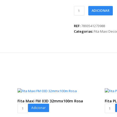
Fita
ADICIONAR
Maxi
Party
32mmx50m
REF:
7893541273988
Rosa/Pistache
Categorias:
Fita Maxi Dec
quantidade
Fita Maxi FM 03D 32mmx100m Rosa
Fita 
Fita
Fita
Adicionar
Maxi
PL