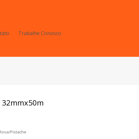
tato
Trabalhe Conosco
rty 32mmx50m
Rosa/Pistache