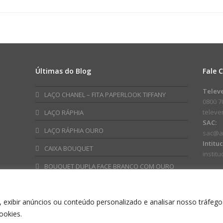
FM
Coroa
03D
100mm
32mmx100m
Branco
Rosa
quanti
quantidade
Últimas do Blog
Fale 
Telev
LAÇO CHANEL – FITA PAPERLOOK TIFFANY
0800 7
telev
LAÇO RÁPHIA
SAC:
LAÇO RÁPHIA OURO
sac@a
Intitu
CAIXA BOUQUET
instit
BOUQUET DUPLA FACE BRANCO COM OURO
 exibir anúncios ou conteúdo personalizado e analisar nosso tráfego
ookies.
NO EMBALAGENS ESPECIAIS INDUSTRIA E COMERCIO LTDA CNPJ: 60.576.311/00