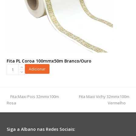
Fita PL Coroa 100mmx50m Branco/Ouro
Fita
Adicionar
PL
Coroa
100mmx50m
Branco/Ouro
previous
next
Fita Maxi Pois 32mmx100m
Fita Maxi Vichy 32mmx100m
quantidade
post:
post:
Rosa
Vermelho
Siga a Albano nas Redes Sociais: