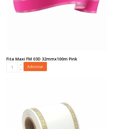
Fita Maxi FM 03D 32mmx100m Pink
Fita
Adicionar
Maxi
FM
03D
32mmx100m
Pink
quantidade