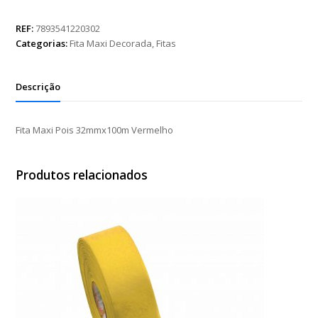
Pois
32mmx100m
REF:
7893541220302
Vermelho
Categorias:
Fita Maxi Decorada
,
Fitas
quantidade
Descrição
Fita Maxi Pois 32mmx100m Vermelho
Produtos relacionados