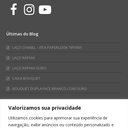
Facebook
Instagram
Youtube
Últimas do Blog
LAÇO CHANEL – FITA PAPERLOOK TIFFANY
LAÇO RÁPHIA
LAÇO RÁPHIA OURO
CAIXA BOUQUET
BOUQUET DUPLA FACE BRANCO COM OURO
Valorizamos sua privacidade
Fale Conosco
Utilizamos cookies para aprimorar sua experiência de
Televendas:
navegação, exibir anúncios ou conteúdo personalizado e
0800 701 4866