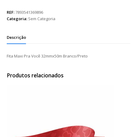
Pra
Você
REF:
7893541369896
32mmx50m
Categoria:
Sem Categoria
Branco/Preto
quantidade
Descrição
Fita Maxi Pra Você 32mmx50m Branco/Preto
Produtos relacionados