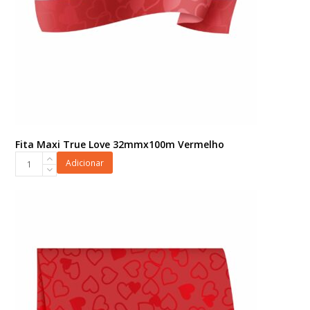
Fita Maxi True Love 32mmx100m Vermelho
Fita
Adicionar
Maxi
True
Love
32mmx100m
Vermelho
quantidade