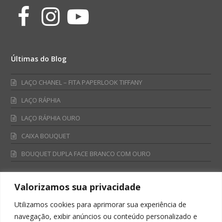
Facebook
Instagram
Youtube
Últimas do Blog
LAÇO CHANEL – FITA PAPERLOOK TIFFANY
LAÇO RÁPHIA
LAÇO RÁPHIA OURO
CAIXA BOUQUET
BOUQUET DUPLA FACE BRANCO COM OURO
Valorizamos sua privacidade
Fale Conosco
Utilizamos cookies para aprimorar sua experiência de
Televendas:
navegação, exibir anúncios ou conteúdo personalizado e
0800 701 4866