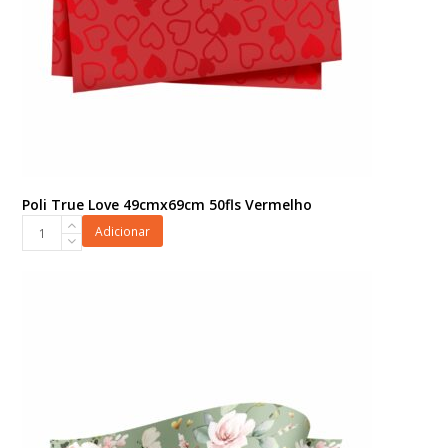
Poli True Love 49cmx69cm 50fls Vermelho
Poli
Adicionar
True
Love
49cmx69cm
50fls
Vermelho
quantidade