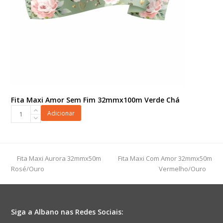
Fita Maxi Amor Sem Fim 32mmx100m Verde Chá
Fita
Adicionar
Maxi
Amor
Sem
Fim
previous
next
Fita Maxi Aurora 32mmx50m
Fita Maxi Com Amor 32mmx50m
32mmx100m
post:
post:
Rosé/Ouro
Vermelho/Ouro
Verde
Chá
quantidade
Siga a Albano nas Redes Sociais: