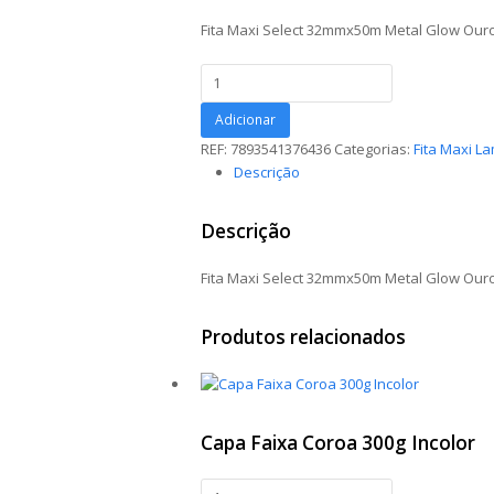
Fita Maxi Select 32mmx50m Metal Glow Our
Fita
Maxi
Select
Adicionar
32mmx50m
REF:
7893541376436
Categorias:
Fita Maxi L
Metal
Descrição
Glow
Ouro
Descrição
quantidade
Fita Maxi Select 32mmx50m Metal Glow Our
Produtos relacionados
Capa Faixa Coroa 300g Incolor
Capa