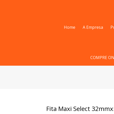
Home
A Empresa
P
COMPRE ON
Fita Maxi Select 32mm