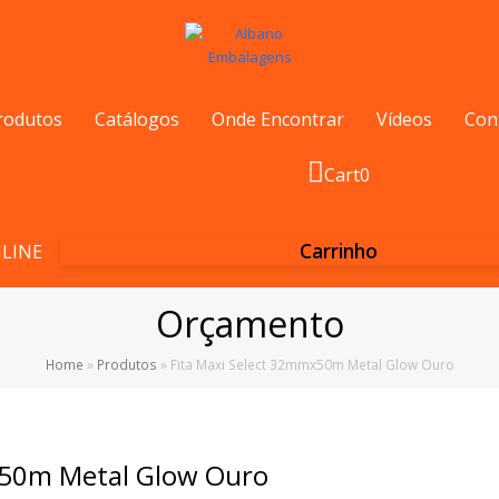
rodutos
Catálogos
Onde Encontrar
Vídeos
Con
Cart
0
Carrinho
LINE
Orçamento
Home
»
Produtos
»
Fita Maxi Select 32mmx50m Metal Glow Ouro
x50m Metal Glow Ouro