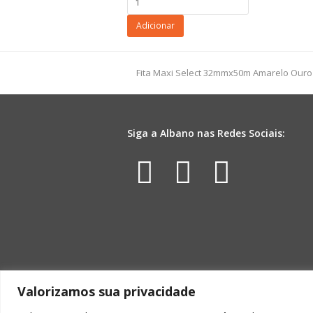
Faixa
Coroa
Adicionar
300g
Incolor
quantidade
previous
Fita Maxi Select 32mmx50m Amarelo Ouro
post:
Siga a Albano nas Redes Sociais:
Facebook
Instagr
Yout
Valorizamos sua privacidade