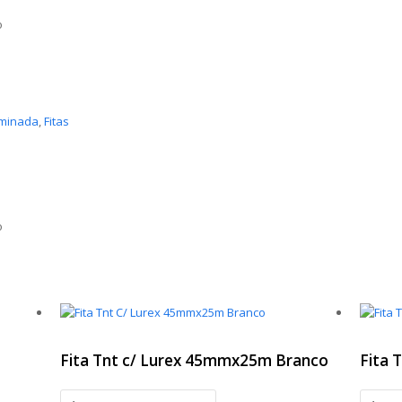
o
aminada
,
Fitas
o
Fita Tnt c/ Lurex 45mmx25m Branco
Fita 
Fita
Fita