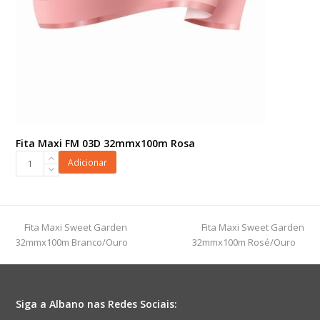
Fita Maxi FM 03D 32mmx100m Rosa
Fita
Adicionar
Maxi
FM
03D
32mmx100m
previous
next
Fita Maxi Sweet Garden
Fita Maxi Sweet Garden
Rosa
post:
post:
32mmx100m Branco/Ouro
32mmx100m Rosé/Ouro
quantidade
Siga a Albano nas Redes Sociais: