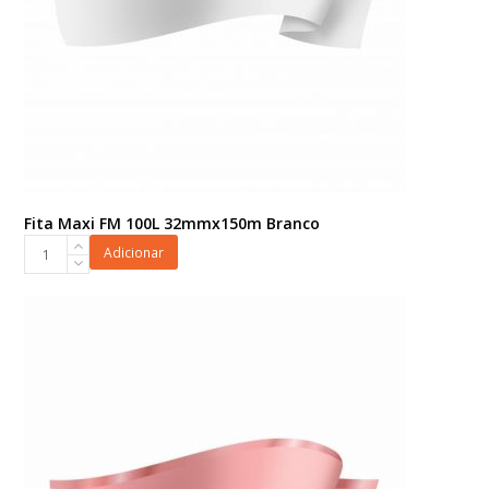
Fita Maxi FM 100L 32mmx150m Branco
Fita
Adicionar
Maxi
FM
100L
32mmx150m
Branco
quantidade