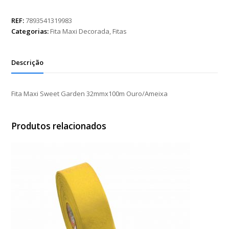
Sweet
Garden
REF:
7893541319983
32mmx100m
Categorias:
Fita Maxi Decorada
,
Fitas
Ouro/Ameixa
quantidade
Descrição
Fita Maxi Sweet Garden 32mmx100m Ouro/Ameixa
Produtos relacionados