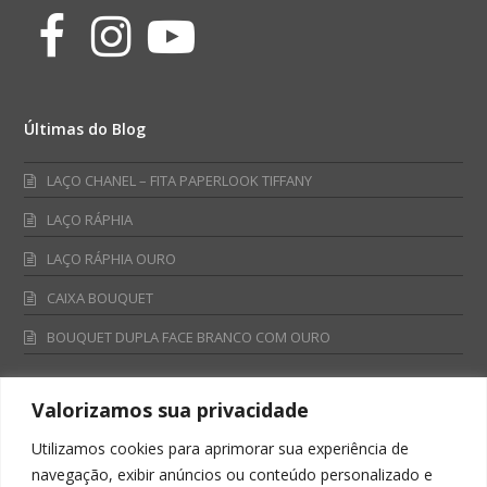
Facebook
Instagram
Youtube
Últimas do Blog
LAÇO CHANEL – FITA PAPERLOOK TIFFANY
LAÇO RÁPHIA
LAÇO RÁPHIA OURO
CAIXA BOUQUET
BOUQUET DUPLA FACE BRANCO COM OURO
Valorizamos sua privacidade
Fale Conosco
Utilizamos cookies para aprimorar sua experiência de
Televendas:
navegação, exibir anúncios ou conteúdo personalizado e
0800 701 4866