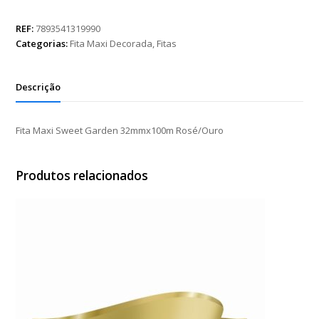
Sweet
Garden
REF:
7893541319990
32mmx100m
Categorias:
Fita Maxi Decorada
,
Fitas
Rosé/Ouro
quantidade
Descrição
Fita Maxi Sweet Garden 32mmx100m Rosé/Ouro
Produtos relacionados