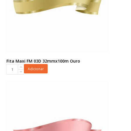
Fita Maxi FM 03D 32mmx100m Ouro
Fita
Adicionar
Maxi
FM
03D
32mmx100m
Ouro
quantidade