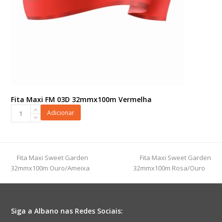
Fita Maxi FM 03D 32mmx100m Vermelha
Fita
Adicionar
Maxi
FM
03D
32mmx100m
previous
next
Fita Maxi Sweet Garden
Fita Maxi Sweet Garden
Vermelha
post:
post:
32mmx100m Ouro/Ameixa
32mmx100m Rosa/Ouro
quantidade
Siga a Albano nas Redes Sociais: