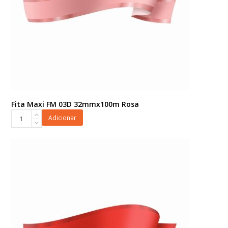
Fita Maxi FM 03D 32mmx100m Rosa
Fita
Adicionar
Maxi
FM
03D
32mmx100m
Rosa
quantidade