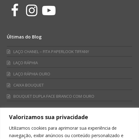
Facebook
Instagram
Youtube
Últimas do Blog
LAÇO CHANEL – FITA PAPERLOOK TIFFANY
LAÇO RÁPHIA
LAÇO RÁPHIA OURO
CAIXA BOUQUET
BOUQUET DUPLA FACE BRANCO COM OURO
Valorizamos sua privacidade
Fale Conosco
Utilizamos cookies para aprimorar sua experiência de
Televendas:
navegação, exibir anúncios ou conteúdo personalizado e
0800 701 4866