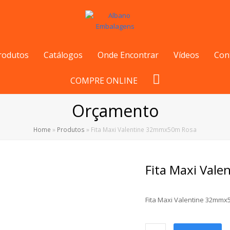
rodutos
Catálogos
Onde Encontrar
Vídeos
Con
COMPRE ONLINE
Orçamento
Home
»
Produtos
»
Fita Maxi Valentine 32mmx50m Rosa
Fita Maxi Val
Fita Maxi Valentine 32mm
Fita