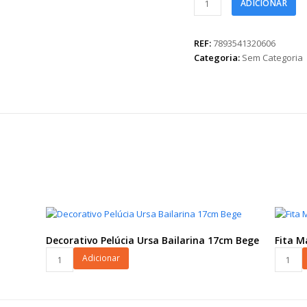
ADICIONAR
Maxi
Valentine
32mmx50m
REF:
7893541320606
Rosa
Categoria:
Sem Categoria
quantidade
Decorativo Pelúcia Ursa Bailarina 17cm Bege
Fita 
Decorativo
Fita
Adicionar
Pelúcia
Maxi
Ursa
True
Bailarina
Love