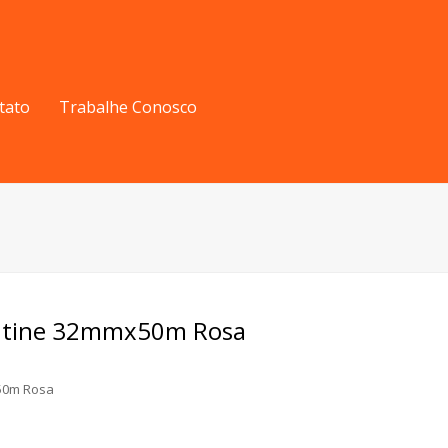
tato
Trabalhe Conosco
entine 32mmx50m Rosa
x50m Rosa