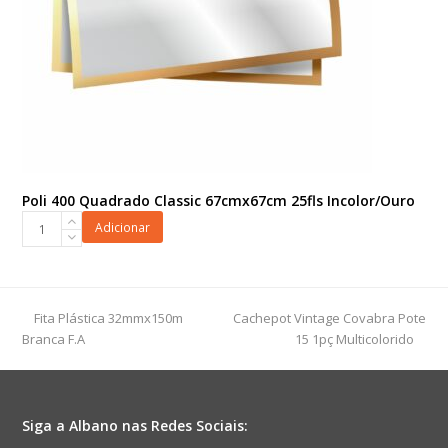
Poli 400 Quadrado Classic 67cmx67cm 25fls Incolor/Ouro
Poli
Adicionar
400
Quadrado
Classic
67cmx67cm
previous
next
Fita Plástica 32mmx150m
Cachepot Vintage Covabra Pote
25fls
post:
post:
Branca F.A
15 1pç Multicolorido
Incolor/Ouro
quantidade
Siga a Albano nas Redes Sociais: