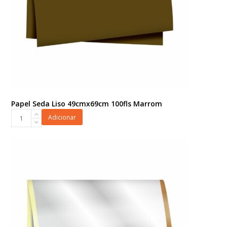
Papel Seda Liso 49cmx69cm 100fls Marrom
Papel
Adicionar
Seda
Liso
49cmx69cm
100fls
Marrom
quantidade