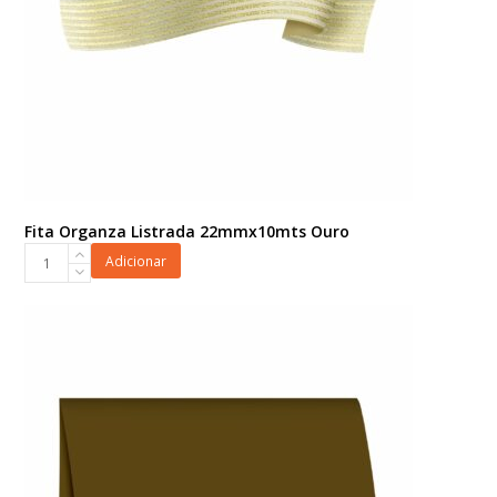
Fita Organza Listrada 22mmx10mts Ouro
Fita
Adicionar
Organza
Listrada
22mmx10mts
Ouro
quantidade