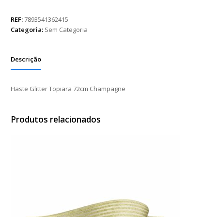
Topiara
72cm
REF:
7893541362415
Champagne
Categoria:
Sem Categoria
quantidade
Descrição
Haste Glitter Topiara 72cm Champagne
Produtos relacionados