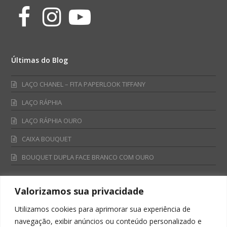
Facebook
Instagram
Youtube
Últimas do Blog
LAÇO CHANEL – FITA PAPERLOOK TIFFANY
LAÇO RÁPHIA
LAÇO RÁPHIA OURO
CAIXA BOUQUET
BOUQUET DUPLA FACE BRANCO COM OURO
Valorizamos sua privacidade
Fale Conosco
Utilizamos cookies para aprimorar sua experiência de
Televendas:
navegação, exibir anúncios ou conteúdo personalizado e
0800 701 4866