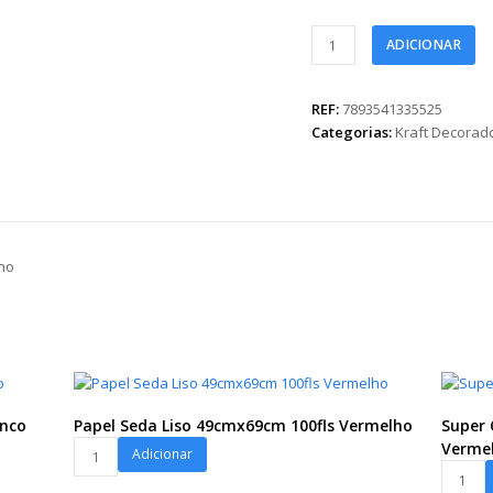
Papel
ADICIONAR
Kraft
Quadri
68cmx79cm
REF:
7893541335525
25fls
Categorias:
Kraft Decorad
Vermelho
quantidade
lho
anco
Papel Seda Liso 49cmx69cm 100fls Vermelho
Super 
Papel
Verme
Adicionar
Seda
Super