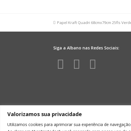
Liso
49cmx69cm
100fls
Branco
previous
Papel Kraft Quadri 68cmx79cm 25fls Verd
quantidade
post:
Siga a Albano nas Redes Sociais:
Facebook
Instagr
Yout
Valorizamos sua privacidade
Utilizamos cookies para aprimorar sua experiência de navegação,