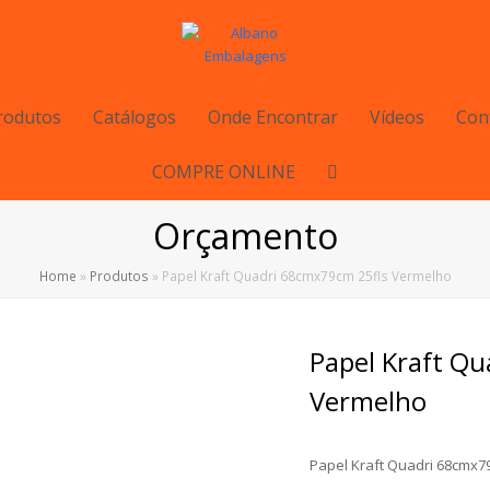
rodutos
Catálogos
Onde Encontrar
Vídeos
Con
COMPRE ONLINE
Orçamento
Home
»
Produtos
»
Papel Kraft Quadri 68cmx79cm 25fls Vermelho
Papel Kraft Q
Vermelho
Papel Kraft Quadri 68cmx7