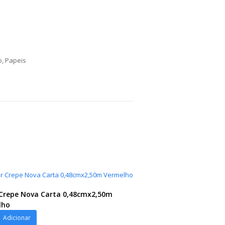
o
,
Papeis
Crepe Nova Carta 0,48cmx2,50m
lho
Adicionar