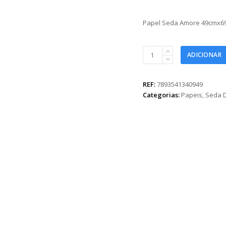
Papel Seda Amore 49cmx69
Papel
ADICIONAR
Seda
Amore
49cmx69cm
REF:
7893541340949
50fls
Categorias:
Papeis
,
Seda 
Branco/Vermelho
quantidade