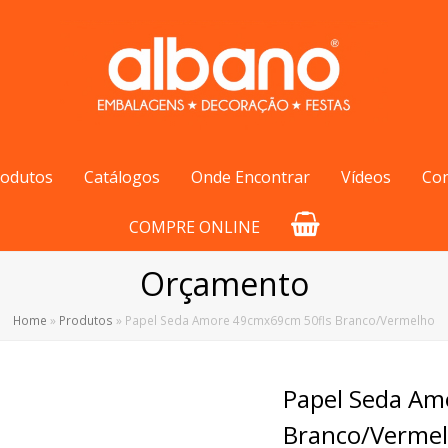
rodutos
Catálogos
Onde Encontrar
Vídeos
Co
COMPRE ONLINE
Orçamento
Home
»
Produtos
»
Papel Seda Amore 49cmx69cm 50fls Branco/Vermelho
Papel Seda Am
Branco/Verme