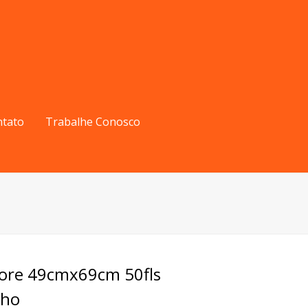
ntato
Trabalhe Conosco
ore 49cmx69cm 50fls
lho