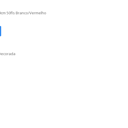
cm 50fls Branco/Vermelho
Decorada