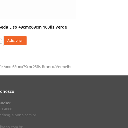
Seda Liso 49cmx69cm 100fls Verde
Adicionar
9cm
 Te Amo 68cmx79cm 25fls Branco/Vermelho
dade
Conosco
endas:
01 4866
endas@albano.com.br
lbano.com.br