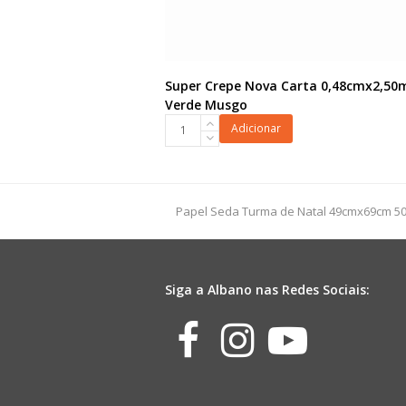
Super Crepe Nova Carta 0,48cmx2,50
Verde Musgo
Super
Adicionar
Crepe
Nova
Carta
0,48cmx2,50m
previous
Papel Seda Turma de Natal 49cmx69cm 50
Verde
post:
Musgo
quantidade
Siga a Albano nas Redes Sociais:
Facebook
Instagr
Yout