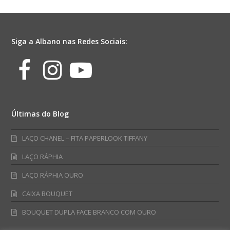
Rosa
Pétala
quantidade
Siga a Albano nas Redes Sociais:
Facebook
Instagram
Youtube
Últimas do Blog
LAÇO CHANEL – FITA PAPERLOOK TIFFANY
LAÇO RÁPHIA
LAÇO RÁPHIA OURO
CAIXA BOUQUET
BOUQUET DUPLA FACE BRANCO COM OURO