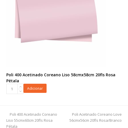
20fls
Branco/Ouro
quantidade
Poli 400 Acetinado Coreano Liso 58cmx58cm 20fls Rosa
Pétala
Poli
Adicionar
400
Acetinado
Coreano
Liso
previous
next
Poli 400 Acetinado Coreano
Poli Acetinado Coreano Love
58cmx58cm
post:
post:
Liso 55cmx60cm 20fls Rosa
56cmx56cm 20fls Rosa/Branco
20fls
Pétala