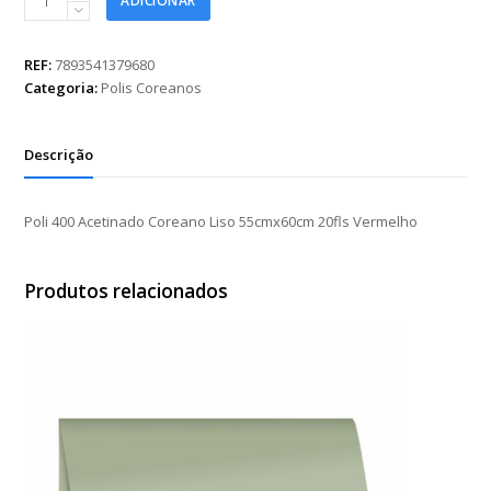
ADICIONAR
400
Acetinado
Coreano
REF:
7893541379680
Liso
Categoria:
Polis Coreanos
55cmx60cm
20fls
Vermelho
Descrição
quantidade
Poli 400 Acetinado Coreano Liso 55cmx60cm 20fls Vermelho
Produtos relacionados