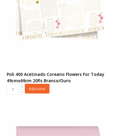
quantidade
Poli 400 Acetinado Coreano Flowers For Today
49cmx69cm 20fls Branco/Ouro
Poli
Adicionar
400
Acetinado
Coreano
Flowers
For
Today
49cmx69cm