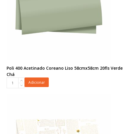
Poli 400 Acetinado Coreano Liso 58cmx58cm 20fls Verde
Chá
Poli
Adicionar
400
Acetinado
Coreano
Liso
58cmx58cm
20fls
Verde
Chá