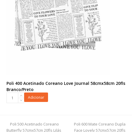
20fls
Vermelho/Ouro
quantidade
Poli 400 Acetinado Coreano Love Journal 58cmx58cm 20fls
Branco/Preto
Poli
Adicionar
400
Acetinado
Coreano
Love
previous
next
Poli 500 Acetinado Coreano
Poli 600 Mate Coreano Dupla
Journal
post:
post:
Butterfly 57cmx57cm 20fls Lilás
Face Lovely 57cmx57cm 20fls