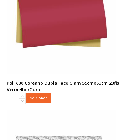
quantidade
Poli 600 Coreano Dupla Face Glam 55cmx53cm 20fls
Vermelho/Ouro
Poli
Adicionar
600
Coreano
Dupla
Face
Glam
55cmx53cm