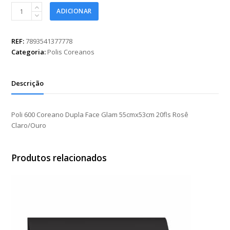
Poli
ADICIONAR
600
Coreano
Dupla
REF:
7893541377778
Face
Categoria:
Polis Coreanos
Glam
55cmx53cm
20fls
Descrição
Rosê
Claro/Ouro
quantidade
Poli 600 Coreano Dupla Face Glam 55cmx53cm 20fls Rosê
Claro/Ouro
Produtos relacionados