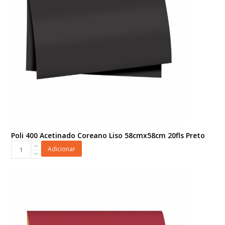
Poli 400 Acetinado Coreano Liso 58cmx58cm 20fls Preto
Poli
Adicionar
400
Acetinado
Coreano
Liso
58cmx58cm
20fls
Preto