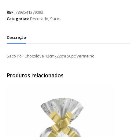
Chocolove
12cmx22cm
REF:
7893541379093
50pc
Categorias:
Decorado
,
Sacos
Vermelho
quantidade
Descrição
Saco Poli Chocolove 12cmx22cm 50pc Vermelho
Produtos relacionados