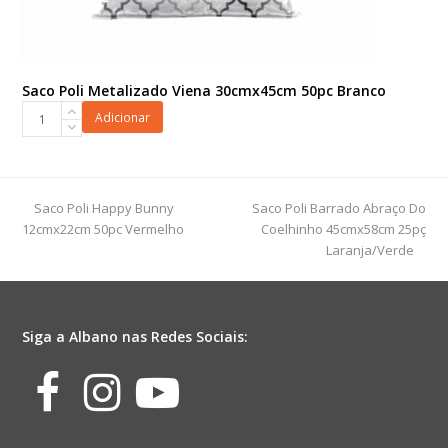
Saco Poli Metalizado Viena 30cmx45cm 50pc Branco
Saco
Adicionar
Poli
Metalizado
Viena
30cmx45cm
previous
next
Saco Poli Happy Bunny
Saco Poli Barrado Abraço Do
50pc
post:
post:
12cmx22cm 50pc Vermelho
Coelhinho 45cmx58cm 25pç
Branco
Laranja/Verde
quantidade
Siga a Albano nas Redes Sociais:
Facebook
Instagram
Youtube