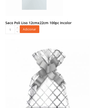
Saco Poli Liso 12cmx22cm 100pc Incolor
Saco
Adicionar
Poli
Liso
12cmx22cm
100pc
Incolor
quantidade