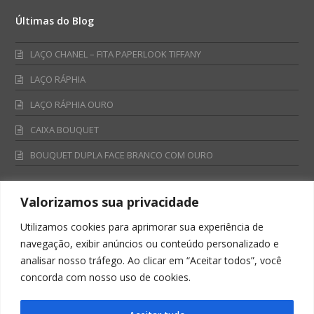
Últimas do Blog
LAÇO CHANEL – FITA PAPERLOOK TIFFANY
LAÇO RÁPHIA
LAÇO RÁPHIA OURO
CAIXA BOUQUET
BOUQUET DUPLA FACE BRANCO COM OURO
Valorizamos sua privacidade
Fale Conosco
Utilizamos cookies para aprimorar sua experiência de
Televendas:
navegação, exibir anúncios ou conteúdo personalizado e
0800 701 4866
analisar nosso tráfego. Ao clicar em “Aceitar todos”, você
televendas@albano.com.br
concorda com nosso uso de cookies.
SAC:
sac@albano.com.br
Intitucional: