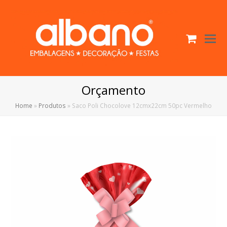
Cart
O
Mo
M
Orçamento
Home
»
Produtos
»
Saco Poli Chocolove 12cmx22cm 50pc Vermelho