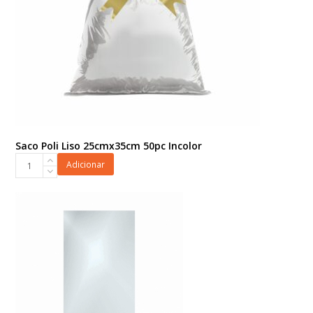
Saco Poli Liso 25cmx35cm 50pc Incolor
Saco
Adicionar
Poli
Liso
25cmx35cm
50pc
Incolor
quantidade