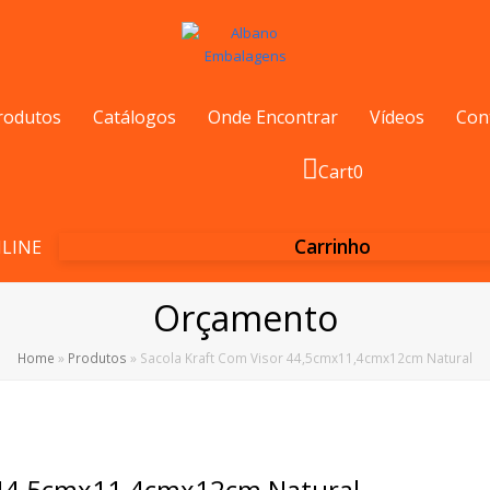
rodutos
Catálogos
Onde Encontrar
Vídeos
Con
Cart
0
Carrinho
LINE
Orçamento
Home
»
Produtos
»
Sacola Kraft Com Visor 44,5cmx11,4cmx12cm Natural
r 44,5cmx11,4cmx12cm Natural