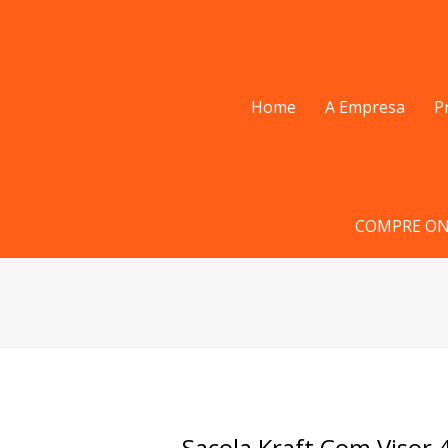
Home
A Empresa
P
COMPRE ON
Sacola Kraft Com Viso