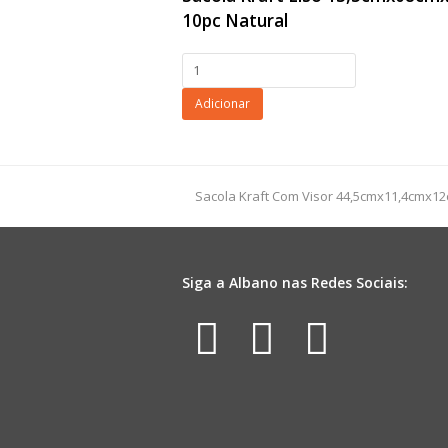
10pc Natural
Sacola
Kraft
Liso
Adicionar
13,5cmx08cmx39cm
10pc
Natural
quantidade
previous
Sacola Kraft Com Visor 44,5cmx11,4cmx1
post:
Siga a Albano nas Redes Sociais:
Facebook
Instagr
Yout