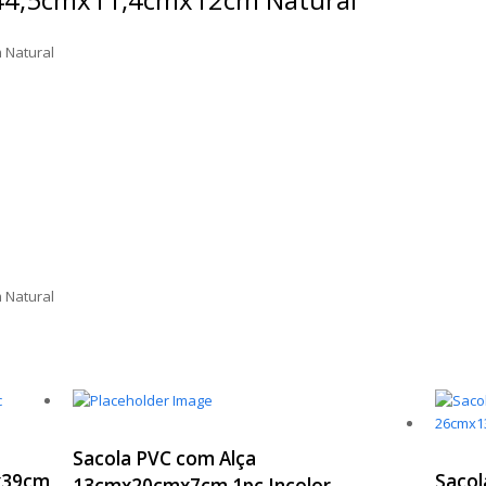
 Natural
 Natural
Sacola PVC com Alça
mx39cm
Sacol
13cmx20cmx7cm 1pç Incolor