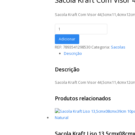
Sacola Kraft Com Visor 44,5cmx11,4cmx12cm
Sacola
Kraft
Com
Adicionar
Visor
REF:
7893541298530
Categoria:
Sacolas
44,5cmx11,4cmx12cm
Descrição
Natural
quantidade
Descrição
Sacola Kraft Com Visor 44,5cmx11,4cmx12cm
Produtos relacionados
Sacola Kraft Liso 13,5cmx08c