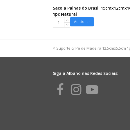
Sacola Palhas do Brasil 15cmx12cmx
1pc Natural
Sacola
Adicionar
Palhas
do
Brasil
15cmx12cmx16cm
previous
Suporte c/ Pé de Madeira 12,5cmx5,5cm 1
1pc
post:
Natural
quantidade
Siga a Albano nas Redes Sociais:
Facebook
Instagr
Yout