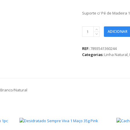
Suporte c/ Pé de Madeira 
Suporte
ADICIONAR
c/
Pé
de
REF:
7893541360244
Madeira
Categorias:
Linha Natural
,
12,5cmx5,5cm
1pc
Branco/Natural
quantidade
 Branco/Natural