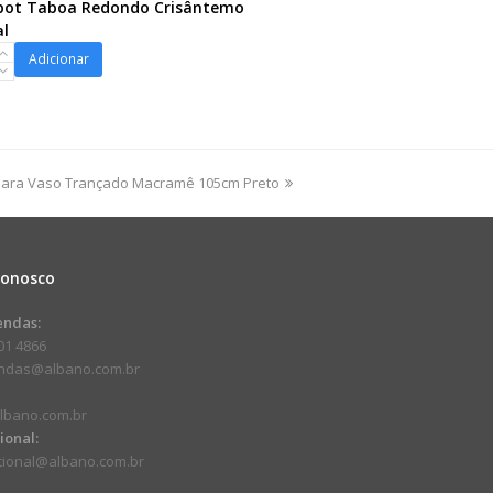
pot Taboa Redondo Crisântemo
l
ot
Adicionar
o
temo
dade
para Vaso Trançado Macramê 105cm Preto
Conosco
endas:
01 4866
endas@albano.com.br
lbano.com.br
cional:
ucional@albano.com.br