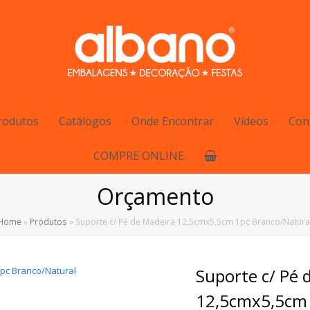
rodutos
Catálogos
Onde Encontrar
Vídeos
Con
COMPRE ONLINE
Orçamento
Home
»
Produtos
»
Suporte c/ Pé de Madeira 12,5cmx5,5cm 1pc Branco/Natura
Suporte c/ Pé 
12,5cmx5,5cm 