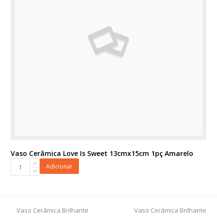
Vaso Cerâmica Love Is Sweet 13cmx15cm 1pç Amarelo
Vaso
Adicionar
Cerâmica
Love
Is
Sweet
previous
next
Vaso Cerâmica Brilhante
Vaso Cerâmica Brilhante
13cmx15cm