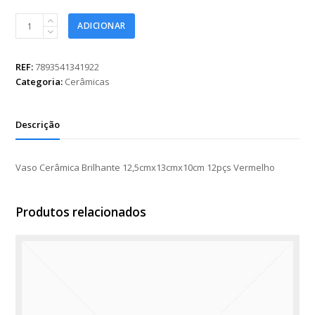
Vaso
ADICIONAR
Cerâmica
Brilhante
12,5cmx13cmx10cm
REF:
7893541341922
12pçs
Categoria:
Cerâmicas
Vermelho
quantidade
Descrição
Vaso Cerâmica Brilhante 12,5cmx13cmx10cm 12pçs Vermelho
Produtos relacionados